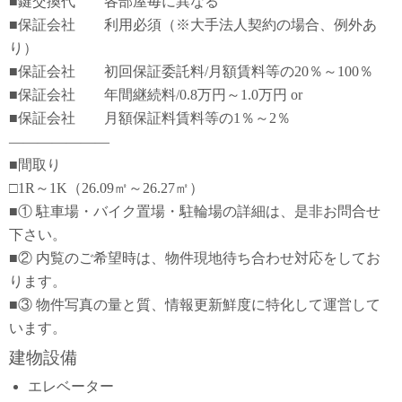
■鍵交換代 各部屋毎に異なる
■保証会社 利用必須（※大手法人契約の場合、例外あ
り）
■保証会社 初回保証委託料/月額賃料等の20％～100％
■保証会社 年間継続料/0.8万円～1.0万円 or
■保証会社 月額保証料賃料等の1％～2％
―――――――
■間取り
□1R～1K（26.09㎡～26.27㎡）
■① 駐車場・バイク置場・駐輪場の詳細は、是非お問合せ
下さい。
■② 内覧のご希望時は、物件現地待ち合わせ対応をしてお
ります。
■③ 物件写真の量と質、情報更新鮮度に特化して運営して
います。
建物設備
エレベーター