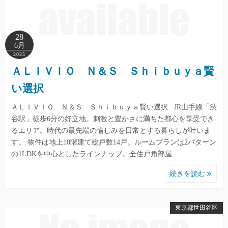
28
6月
2025
ＡＬＩＶＩＯ Ｎ＆Ｓ Ｓｈｉｂｕｙａ賢
い選択
ＡＬＩＶＩＯ Ｎ＆Ｓ Ｓｈｉｂｕｙａ賢い選択 JR山手線「渋
谷駅」徒歩6分の好立地。刺激と豊かさに満ちた都心を享受でき
るエリア。時代の最先端の愉しみを日常とする暮らしが叶いま
す。 物件は地上10階建て総戸数14戸。ルームプランは2パターン
の1LDKを中心としたラインナップ。全住戸角部屋…
続きを読む
東京都世田谷区