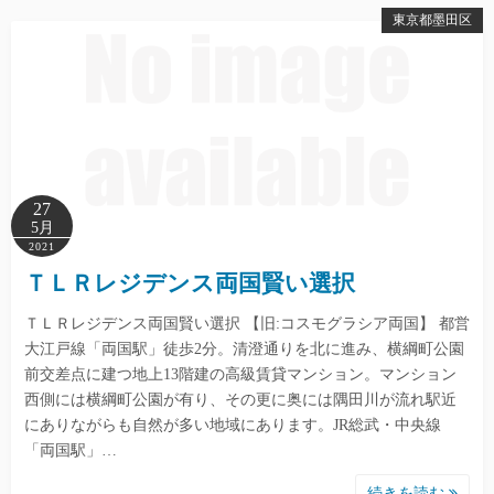
東京都墨田区
27
5月
2021
ＴＬＲレジデンス両国賢い選択
ＴＬＲレジデンス両国賢い選択 【旧:コスモグラシア両国】 都営
大江戸線「両国駅」徒歩2分。清澄通りを北に進み、横綱町公園
前交差点に建つ地上13階建の高級賃貸マンション。マンション
西側には横綱町公園が有り、その更に奥には隅田川が流れ駅近
にありながらも自然が多い地域にあります。JR総武・中央線
「両国駅」…
続きを読む