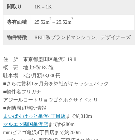
間取り
1K – 1K
2
2
専有面積
25.52m
– 25.52m
物件特徴
REIT系ブランドマンション、デザイナーズ
住 所 東京都墨田区亀沢3-19-8
概 要 地上9階 RC造
駐車場 3台/月額33,000円
■さらに賃料1ヶ月分を弊社がキャッシュバック
■物件名フリガナ
アジールコートリョウゴクホクサイドオリ
■近隣周辺施設情報
まいばすけっと亀沢4丁目店
まで約310m
マルエツ両国亀沢店
まで約280m
miniピアゴ亀沢4丁目店まで約260m