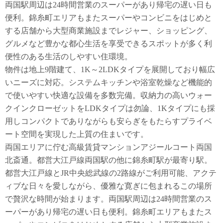
両国駅周辺は24時間営業のスーパーがあり帰宅の遅い日も
便利。錦糸町エリアもまたスーパーやコンビニをはじめと
する店舗から大型商業施設までレジャー、ショッピング、
グルメなど豊かな都心生活を享受できるスポットが多く利
便性のある生活のしやすい住環境。
物件は地上9階建て、1K～2LDKタイプを展開しており幅広
いニーズに対応。システムキッチンや浴室乾燥など機能的
で使いやすい快適な設備を多数完備。収納力の高いウォー
クインクローゼットをLDKタイプは勿論、1Kタイプにも採
用しコンパクトでありながらも安らぎをもたらすプライベ
ート空間を実現した上質の住まいです。
両国エリアに佇む高級賃貸マンションアジールコート両国
北斎通。都営大江戸線両国駅の他に錦糸町駅が最寄り駅。
都営大江戸線とJR中央総武線の2路線がご利用可能、アクテ
ィブな日々を愛しながら、優雅な寛ぎに包まれるこの場所
で贅沢な時間が始まります。両国駅周辺は24時間営業のス
ーパーがあり帰宅の遅い日も便利。錦糸町エリアもまたス