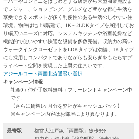
ーパーやコンビニをはじめとする店舗から大型商業施設ま
でレジャー、ショッピング、グルメなど豊かな都心生活を
享受できるスポットが多く利便性のある生活のしやすい住
環境。物件は地上9階建て、1K～2LDKタイプを展開してお
り幅広いニーズに対応。システムキッチンや浴室乾燥など
機能的で使いやすい快適な設備を多数完備。収納力の高い
ウォークインクローゼットをLDKタイプは勿論、1Kタイプ
にも採用しコンパクトでありながらも安らぎをもたらすプ
ライベート空間を実現した上質の住まいです。
アジールコート両国北斎通賢い選択
キャンペーン情報
礼金0
＋
仲介手数料無料
＋
フリーレント
キャンペーン中
です。
【さらに賃料1ヶ月分を弊社がキャッシュバック】
※キャンペーン内容はお部屋により異なります。
最寄駅
都営大江戸線「両国駅」徒歩8分
JR中央・総武線「錦糸町駅」徒歩12分