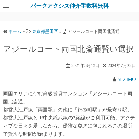
パークアクシス仲介手数料無料
ホーム
»
東京都墨田区
»
アジールコート両国北斎通
アジールコート両国北斎通賢い選択
2021年3月13日
2024年7月22日
SEZIMO
両国エリアに佇む高級賃貸マンション「アジールコート両
国北斎通」
都営大江戸線「両国駅」の他に「錦糸町駅」が最寄り駅。
都営大江戸線とJR中央総武線の2路線がご利用可能、アクテ
ィブな日々を愛しながら、優雅な寛ぎに包まれるこの場所
で贅沢な時間が始まります。