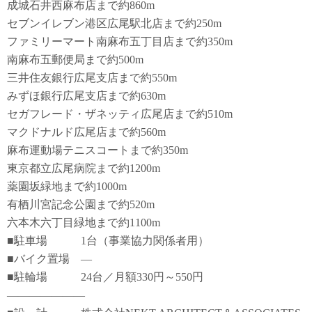
成城石井西麻布店まで約860m
セブンイレブン港区広尾駅北店まで約250m
ファミリーマート南麻布五丁目店まで約350m
南麻布五郵便局まで約500m
三井住友銀行広尾支店まで約550m
みずほ銀行広尾支店まで約630m
セガフレード・ザネッティ広尾店まで約510m
マクドナルド広尾店まで約560m
麻布運動場テニスコートまで約350m
東京都立広尾病院まで約1200m
薬園坂緑地まで約1000m
有栖川宮記念公園まで約520m
六本木六丁目緑地まで約1100m
■駐車場 1台（事業協力関係者用）
■バイク置場 ―
■駐輪場 24台／月額330円～550円
―――――――