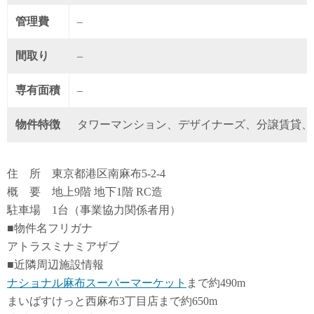
管理費
–
間取り
–
専有面積
–
物件特徴
タワーマンション、デザイナーズ、分譲賃貸、
住 所 東京都港区南麻布5-2-4
概 要 地上9階 地下1階 RC造
駐車場 1台（事業協力関係者用）
■物件名フリガナ
アトラスミナミアザブ
■近隣周辺施設情報
ナショナル麻布スーパーマーケット
まで約490m
まいばすけっと西麻布3丁目店まで約650m