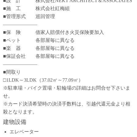
■設 計 株式会社NEKT ARCHITECT＆ASSOCIATES
■施 工 株式会社紅梅組
■管理形式 巡回管理
―――――――
■保 険 借家人賠償付き火災保険要加入
■ペット 各部屋毎に異なる
■楽 器 各部屋毎に異なる
■保証会社 各部屋毎に異なる
―――――――
■間取り
□1LDK～3LDK（37.02㎡～77.09㎡）
※駐車場・バイク置場・駐輪場の詳細はお問合せ下さいま
せ。
※カード決済希望時の決済手数料は、引越代還元金より相
殺となります。
建物設備
エレベーター