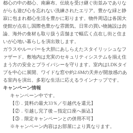
都心の中の都心、南麻布。伝統を受け継ぐ街並みでありな
がらも遊び心を忘れない洗練されたエリア。豊かな緑と静
寂に包まれ都心生活を豊かに彩ります。物件周辺は各国大
使館が点在し国際色豊かな雰囲気。日常の買い物施設は勿
論、海外の食材も取り扱う店舗まで幅広く点在し街と住ま
いが心地い暮らしを演出致します。
ガラスやルーパーを大胆にあしらえたスタイリッシュなフ
ァザード。敷地内は充実のセキュリティシステムを揃え住
まう方の安全とプライバシーを守ります。室内はLDKタイ
プを中心に展開、ワイドな窓や約2.6Mの天井が開放感のあ
る室内を演出。多彩な生活に応えるラインナップです。
キャンペーン情報
キャンペーン中です。
【①．賃料の最大33％／引越代を還元】
【②．引越し完了後→指定口座へ振込】
【③．限定キャンペーンとの併用不可】
※キャンペーン内容はお部屋により異なります。