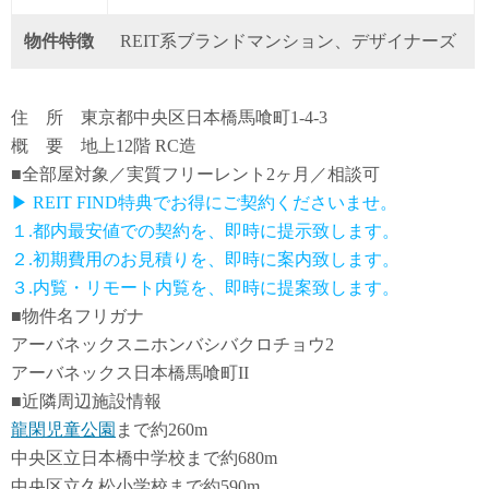
物件特徴
REIT系ブランドマンション、デザイナーズ
住 所 東京都中央区日本橋馬喰町1-4-3
概 要 地上12階 RC造
■全部屋対象／実質フリーレント2ヶ月／相談可
▶ REIT FIND特典でお得にご契約くださいませ。
１.都内最安値での契約を、即時に提示致します。
２.初期費用のお見積りを、即時に案内致します。
３.内覧・リモート内覧を、即時に提案致します。
■物件名フリガナ
アーバネックスニホンバシバクロチョウ2
アーバネックス日本橋馬喰町II
■近隣周辺施設情報
龍閑児童公園
まで約260m
中央区立日本橋中学校まで約680m
中央区立久松小学校まで約590m