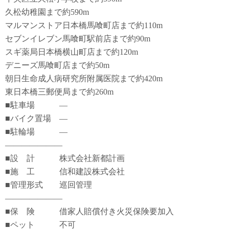
久松幼稚園まで約590m
マルマンストア日本橋馬喰町店まで約110m
セブンイレブン馬喰町駅前店まで約90m
スギ薬局日本橋横山町店まで約120m
デニーズ馬喰町店まで約50m
朝日生命成人病研究所附属医院まで約420m
東日本橋三郵便局まで約260m
■駐車場 ―
■バイク置場 ―
■駐輪場 ―
―――――――
■設 計 株式会社新都計画
■施 工 信和建設株式会社
■管理形式 巡回管理
―――――――
■保 険 借家人賠償付き火災保険要加入
■ペット 不可