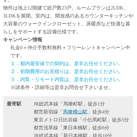
物件は地上12階建て総戸数23戸。ルームプランは2LDK、
3LDKを展開。室内は、開放感のあるカウンターキッチンや
大容量のウォークインクローゼット、床暖房など快適な暮
らしをサポートする設備仕様です。
キャンペーン情報
礼金0
＋
仲介手数料無料
＋
フリーレント
キャンペーン中
です。
１．都内最安値での契約は、是非お任せください。
２．初期費用のお見積りは、是非お任せください。
３．内覧・リモート内覧は、是非お任せください。
※諸条件・詳細等は是非お問合せ下さいませ。
最寄駅
JR総武本線「馬喰町駅」徒歩1分
都営新宿線「
馬喰横山駅
」徒歩4分
東京メトロ日比谷線「小伝馬町駅」徒歩5分
都営浅草線「東日本橋駅」徒歩6分
JR総武本線「新日本橋駅」徒歩10分