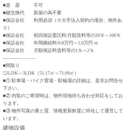
■楽 器 不可
■鍵交換代 新築の為不要
■保証会社 利用必須（※大手法人契約の場合、例外あ
り）
■保証会社 初回保証委託料/月額賃料等の20％～100％
■保証会社 年間継続料/0.8万円～1.0万円 or
■保証会社 月額保証料賃料等の1％～2％
―――――――
■間取り
□2LDK～3LDK（51.17㎡～71.09㎡）
■① 駐車場・バイク置場・駐輪場の詳細は、是非お問合せ
下さい。
■② 内覧のご希望時は、物件現地待ち合わせ対応をしてお
ります。
■③ 物件写真の量と質、情報更新鮮度に特化して運営して
います。
建物設備