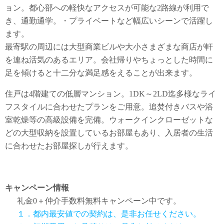
ョン。都心部への軽快なアクセスが可能な2路線が利用で
き、通勤通学。・プライベートなど幅広いシーンで活躍し
ます。
最寄駅の周辺には大型商業ビルや大小さまざまな商店が軒
を連ね活気のあるエリア。会社帰りやちょっとした時間に
足を傾けると十二分な満足感をえることが出来ます。
住戸は4階建ての低層マンション。1DK～2LD迄多様なライ
フスタイルに合わせたプランをご用意。追焚付きバスや浴
室乾燥等の高級設備を完備。ウォークインクローゼットな
どの大型収納を設置しているお部屋もあり、入居者の生活
に合わせたお部屋探しが行えます。
キャンペーン情報
礼金0
＋
仲介手数料無料
キャンペーン中です。
１．都内最安値での契約は、是非お任せください。