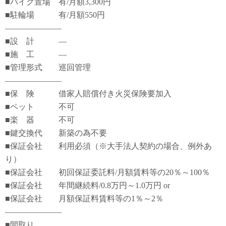
■バイク置場 有/月額3,300円
■駐輪場 有/月額550円
―――――――
■設 計 ―
■施 工 ―
■管理形式 巡回管理
―――――――
■保 険 借家人賠償付き火災保険要加入
■ペット 不可
■楽 器 不可
■鍵交換代 新築の為不要
■保証会社 利用必須（※大手法人契約の場合、例外あ
り）
■保証会社 初回保証委託料/月額賃料等の20％～100％
■保証会社 年間継続料/0.8万円～1.0万円 or
■保証会社 月額保証料賃料等の1％～2％
―――――――
■間取り