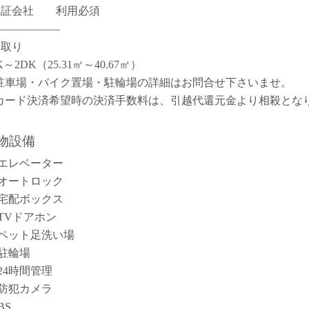
保証会社 利用必須
――――――
間取り
K～2DK（25.31㎡～40.67㎡）
駐車場・バイク置場・駐輪場の詳細はお問合せ下さいませ。
カード決済希望時の決済手数料は、引越代還元金より相殺とな
。
物設備
エレベーター
オートロック
宅配ボックス
TVドアホン
ペット足洗い場
駐輪場
24時間管理
防犯カメラ
BS