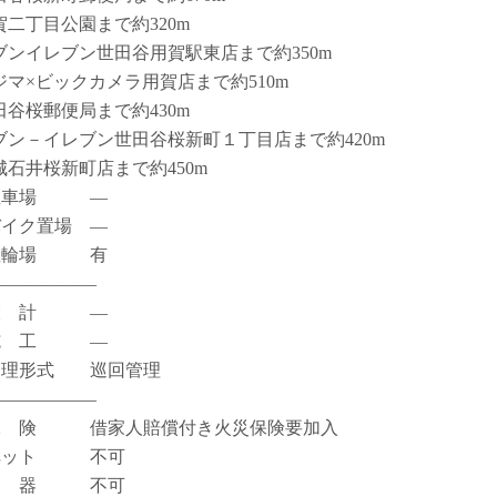
賀二丁目公園まで約320m
ブンイレブン世田谷用賀駅東店まで約350m
ジマ×ビックカメラ用賀店まで約510m
田谷桜郵便局まで約430m
ブン－イレブン世田谷桜新町１丁目店まで約420m
城石井桜新町店まで約450m
駐車場 ―
バイク置場 ―
駐輪場 有
――――――
設 計 ―
施 工 ―
管理形式 巡回管理
――――――
保 険 借家人賠償付き火災保険要加入
ペット 不可
楽 器 不可