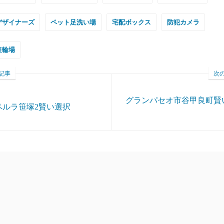
デザイナーズ
ペット足洗い場
宅配ボックス
防犯カメラ
駐輪場
記事
次
グランパセオ市谷甲良町賢
ペルラ笹塚2賢い選択