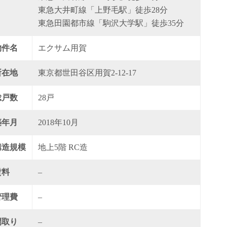
東急大井町線「上野毛駅」徒歩28分
東急田園都市線「駒沢大学駅」徒歩35分
物件名
エクサム用賀
所在地
東京都世田谷区用賀2-12-17
総戸数
28戸
築年月
2018年10月
構造規模
地上5階 RC造
賃料
–
管理費
–
間取り
–