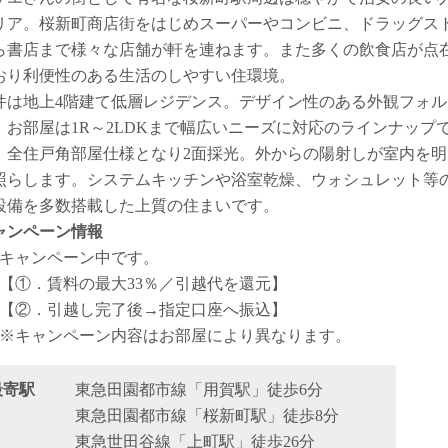
リア。桜新町商店街をはじめスーパーやコンビニ、ドラッグス
ら書店まで様々な店舗が軒を連ねます。また多くの飲食店が点
おり利便性のある生活のしやすい住環境。
件は地上4階建て低層レジデンス。デザイン性のある外観フォル
、お部屋は1R～2LDKまで幅広いニーズに対応のラインナップ
。全住戸角部屋仕様となり2面採光。外からの陽射しが室内を明
照らします。システムキッチンや浴室乾燥、ウォシュレット等
設備を多数搭載した上質の住まいです。
ャンペーン情報
キャンペーン中です。
【①．賃料の最大33％／引越代を還元】
【②．引越し完了後→指定口座へ振込】
※キャンペーン内容はお部屋により異なります。
最寄駅
東急田園都市線「用賀駅」徒歩6分
東急田園都市線「桜新町駅」徒歩8分
東急世田谷線「上町駅」徒歩26分