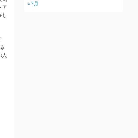
« 7月
トア
在し
で
る
の人