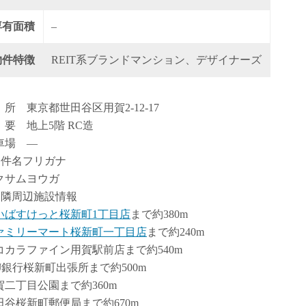
専有面積
–
物件特徴
REIT系ブランドマンション、デザイナーズ
 所 東京都世田谷区用賀2-12-17
 要 地上5階 RC造
車場 ―
物件名フリガナ
クサムヨウガ
近隣周辺施設情報
いばすけっと桜新町1丁目店
まで約380m
ァミリーマート桜新町一丁目店
まで約240m
コカラファイン用賀駅前店まで約540m
FJ銀行桜新町出張所まで約500m
賀二丁目公園まで約360m
田谷桜新町郵便局まで約670m