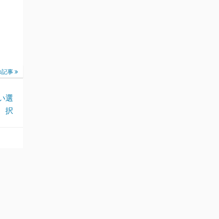
の記事
い選
択