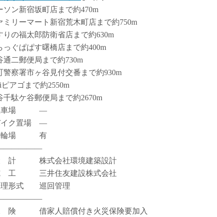
ーソン新宿坂町店まで約470m
ァミリーマート新宿荒木町店まで約750m
すりの福太郎防衛省店まで約630m
らっぐぱぱす曙橋店まで約400m
谷通二郵便局まで約730m
町警察署市ヶ谷見付交番まで約930m
niピアゴまで約2550m
谷千駄ケ谷郵便局まで約2670m
駐車場 ―
バイク置場 ―
駐輪場 有
――――――
設 計 株式会社環境建築設計
施 工 三井住友建設株式会社
管理形式 巡回管理
――――――
保 険 借家人賠償付き火災保険要加入