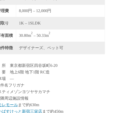
管理費
8,000円 – 12,000円
間取り
1K – 1SLDK
2
2
専有面積
30.80m
– 50.33m
物件特徴
デザイナーズ、ペット可
 所 東京都新宿区四谷坂町6-20
 要 地上6階 地下1階 RC造
車場 ―
物件名フリガナ
スティメゾンヨツヤサカマチ
近隣周辺施設情報
モレモール
まで約630m
いばすけっと新宿三栄店
まで約450m