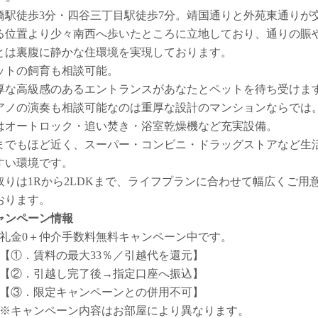
橋駅徒歩3分・四谷三丁目駅徒歩7分。靖国通りと外苑東通りが
る位置より少々南西へ歩いたところに立地しており、通りの賑
とは裏腹に静かな住環境を実現しております。
ットの飼育も相談可能。
厚な高級感のあるエントランスがあなたとペットを待ち受けま
アノの演奏も相談可能なのは重厚な設計のマンションならでは
はオートロック・追い焚き・浴室乾燥機など充実設備。
までもほど近く、スーパー・コンビニ・ドラッグストアなど生
すい環境です。
取りは1Rから2LDKまで、ライフプランに合わせて幅広くご用
おります。
ャンペーン情報
礼金0
＋
仲介手数料無料
キャンペーン中です。
【①．賃料の最大33％／引越代を還元】
【②．引越し完了後→指定口座へ振込】
【③．限定キャンペーンとの併用不可】
※キャンペーン内容はお部屋により異なります。