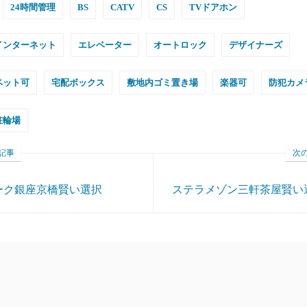
24時間管理
BS
CATV
CS
TVドアホン
インターネット
エレベーター
オートロック
デザイナーズ
ペット可
宅配ボックス
敷地内ゴミ置き場
楽器可
防犯カメ
駐輪場
記事
次
ーク銀座京橋賢い選択
ステラメゾン三軒茶屋賢い