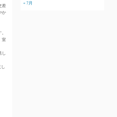
« 7月
交差
やか
す。
。室
活し
意し