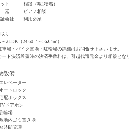
ペット 相談（敷1積増）
楽 器 ピアノ相談
保証会社 利用必須
――――――
間取り
K～2LDK（24.60㎡～56.64㎡）
駐車場・バイク置場・駐輪場の詳細はお問合せ下さいませ。
カード決済希望時の決済手数料は、引越代還元金より相殺とな
。
物設備
エレベーター
オートロック
宅配ボックス
TVドアホン
駐輪場
敷地内ゴミ置き場
24時間管理