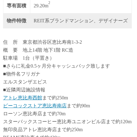
2
専有面積
29.20m
物件特徴
REIT系ブランドマンション、デザイナーズ
住 所 東京都渋谷区恵比寿南1-3-2
概 要 地上14階 地下1階 RC造
駐車場 1台（平置き）
■さらに礼金0.5ヶ月分キャッシュバック致します
■物件名フリガナ
エルスタンザエビス
■近隣周辺施設情報
アトレ恵比寿西館
まで約250m
ピーコックストア恵比寿南店
まで約90m
ローソン恵比寿店まで約70m
スターバックスコーヒー恵比寿ユニオンビル店まで約120m
無印良品アトレ恵比寿店まで約250m