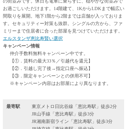
の街並みです。休日も電車に乗らずに、穏やかな街並みで
お過ごしいただけます。14階建て、1KからLDKまで幅広い
間取りを展開。地下1階から2階までは店舗が入っておりま
す。セキュリティー対策も抜群。シングルの方から、ファ
ミリーまで住居者に合った部屋を見つけていただけます。
エルスタンザ恵比寿賢い選択
キャンペーン情報
仲介手数料無料
キャンペーン中です。
【①．賃料の最大33％／引越代を還元】
【②．引越し完了後→指定口座へ振込】
【③．限定キャンペーンとの併用不可】
※キャンペーン内容はお部屋により異なります。
最寄駅
東京メトロ日比谷線「恵比寿駅」徒歩2分
JR山手線「恵比寿駅」徒歩3分
JR湘南新宿ライン「恵比寿駅」徒歩3分
JR埼京線「恵比寿駅」徒歩3分