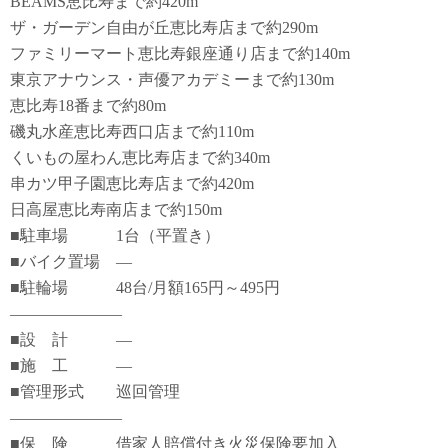
BEAMS恵比寿まで約420m
ザ・ガーデン自由が丘恵比寿店まで約290m
ファミリーマート恵比寿銀座通り店まで約140m
東京アナウンス・声優アカデミーまで約130m
恵比寿18番まで約80m
磯丸水産恵比寿西口店まで約110m
くいもの屋わん恵比寿店まで約340m
串カツ甲子園恵比寿店まで約420m
日高屋恵比寿南店まで約150m
■駐車場 1台（平置き）
■バイク置場 ―
■駐輪場 48台/月額165円～495円
―――――――
■設 計 ―
■施 工 ―
■管理形式 巡回管理
―――――――
■保 険 借家人賠償付き火災保険要加入