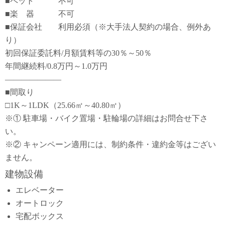
■ペット 不可
■楽 器 不可
■保証会社 利用必須（※大手法人契約の場合、例外あ
り）
初回保証委託料/月額賃料等の30％～50％
年間継続料/0.8万円～1.0万円
―――――――
■間取り
□1K～1LDK（25.66㎡～40.80㎡）
※① 駐車場・バイク置場・駐輪場の詳細はお問合せ下さ
い。
※② キャンペーン適用には、制約条件・違約金等はござい
ません。
建物設備
エレベーター
オートロック
宅配ボックス