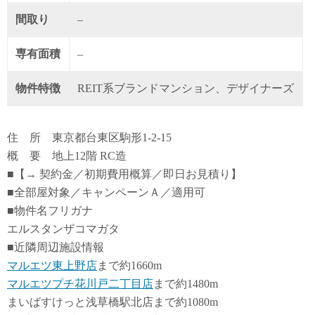
間取り
–
専有面積
–
物件特徴
REIT系ブランドマンション、デザイナーズ
住 所 東京都台東区駒形1-2-15
概 要 地上12階 RC造
■【→ 契約金／初期費用概算／即日お見積り】
■全部屋対象／キャンペーンＡ／適用可
■物件名フリガナ
エルスタンザコマガタ
■近隣周辺施設情報
マルエツ東上野店
まで約1660m
マルエツプチ花川戸二丁目店
まで約1480m
まいばすけっと浅草橋駅北店まで約1080m