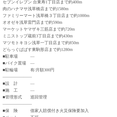
セブンイレブン 台東寿1丁目店まで約400m
肉のハナマサ浅草橋店まで約1580m
ファミリーマート浅草橋３丁目店まで約1000m
オオゼキ浅草雷門店まで約590m
マーケットヤマザキ三筋店まで約720m
ミニストップ蔵前3丁目店まで約430m
マツモトキヨシ浅草一丁目店まで約850m
どらっぐぱぱす東駒形店まで約1280m
■駐車場 ―
■バイク置場 ―
■駐輪場 有/月額300円
―――――――
■設 計 ―
■施 工 ―
■管理形式 巡回管理
―――――――
■保 険 借家人賠償付き火災保険要加入