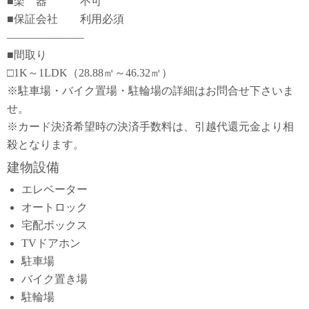
■楽 器 不可
■保証会社 利用必須
―――――――
■間取り
□1K～1LDK（28.88㎡～46.32㎡）
※駐車場・バイク置場・駐輪場の詳細はお問合せ下さいま
せ。
※カード決済希望時の決済手数料は、引越代還元金より相
殺となります。
建物設備
エレベーター
オートロック
宅配ボックス
TVドアホン
駐車場
バイク置き場
駐輪場