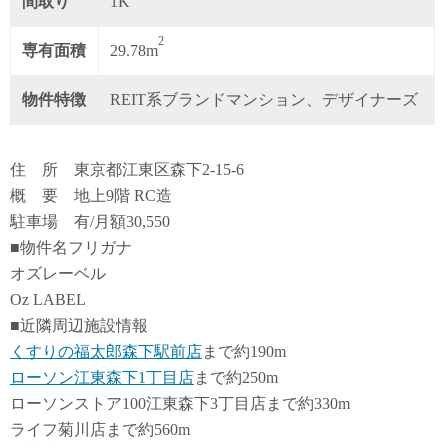
間取り
1K
2
専有面積
29.78m
物件特徴
REIT系ブランドマンション、デザイナーズ
住 所 東京都江東区森下2-15-6
概 要 地上9階 RC造
駐車場 有/月額30,550
■物件名フリガナ
オズレーベル
Oz LABEL
■近隣周辺施設情報
くすりの福太郎森下駅前店
まで約190m
ローソン江東森下1丁目店
まで約250m
ローソンストア100江東森下3丁目店まで約330m
ライフ菊川店まで約560m