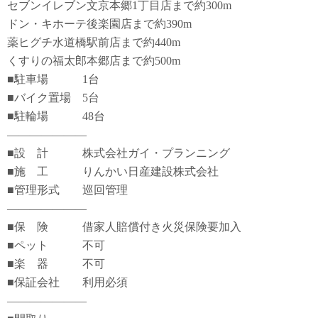
セブンイレブン文京本郷1丁目店まで約300m
ドン・キホーテ後楽園店まで約390m
薬ヒグチ水道橋駅前店まで約440m
くすりの福太郎本郷店まで約500m
■駐車場 1台
■バイク置場 5台
■駐輪場 48台
―――――――
■設 計 株式会社ガイ・プランニング
■施 工 りんかい日産建設株式会社
■管理形式 巡回管理
―――――――
■保 険 借家人賠償付き火災保険要加入
■ペット 不可
■楽 器 不可
■保証会社 利用必須
―――――――