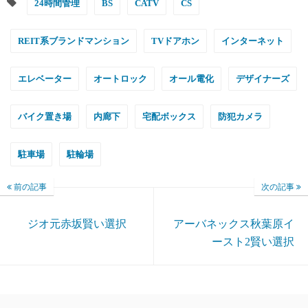
24時間管理
BS
CATV
CS
REIT系ブランドマンション
TVドアホン
インターネット
エレベーター
オートロック
オール電化
デザイナーズ
バイク置き場
内廊下
宅配ボックス
防犯カメラ
駐車場
駐輪場
前の記事
次の記事
ジオ元赤坂賢い選択
アーバネックス秋葉原イ
ースト2賢い選択