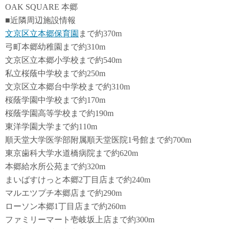
OAK SQUARE 本郷
■近隣周辺施設情報
文京区立本郷保育園
まで約370m
弓町本郷幼稚園まで約310m
文京区立本郷小学校まで約540m
私立桜蔭中学校まで約250m
文京区立本郷台中学校まで約310m
桜蔭学園中学校まで約170m
桜蔭学園高等学校まで約190m
東洋学園大学まで約110m
順天堂大学医学部附属順天堂医院1号館まで約700m
東京歯科大学水道橋病院まで約620m
本郷給水所公苑まで約320m
まいばすけっと本郷2丁目店まで約240m
マルエツプチ本郷店まで約290m
ローソン本郷1丁目店まで約260m
ファミリーマート壱岐坂上店まで約300m