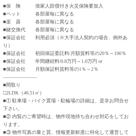
■保 険 借家人賠償付き火災保険要加入
■ペット 各部屋毎に異なる
■楽 器 各部屋毎に異なる
■鍵交換代 各部屋毎に異なる
■保証会社 利用必須（※大手法人契約の場合、例外あ
り）
■保証会社 初回保証委託料/月額賃料等の20％～100％
■保証会社 年間継続料/0.8万円～1.0万円 or
■保証会社 月額保証料賃料等の1％～2％
―――――――
■間取り
□2LDK（46.51㎡）
■① 駐車場・バイク置場・駐輪場の詳細は、是非お問合せ
下さい。
■② 内覧のご希望時は、物件現地待ち合わせ対応をしてお
ります。
■③ 物件写真の量と質、情報更新鮮度に特化して運営して