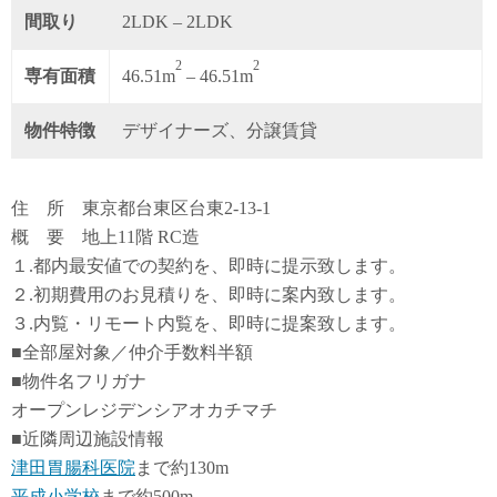
間取り
2LDK – 2LDK
2
2
専有面積
46.51m
– 46.51m
物件特徴
デザイナーズ、分譲賃貸
住 所 東京都台東区台東2-13-1
概 要 地上11階 RC造
１.都内最安値での契約を、即時に提示致します。
２.初期費用のお見積りを、即時に案内致します。
３.内覧・リモート内覧を、即時に提案致します。
■全部屋対象／仲介手数料半額
■物件名フリガナ
オープンレジデンシアオカチマチ
■近隣周辺施設情報
津田胃腸科医院
まで約130m
平成小学校
まで約500m