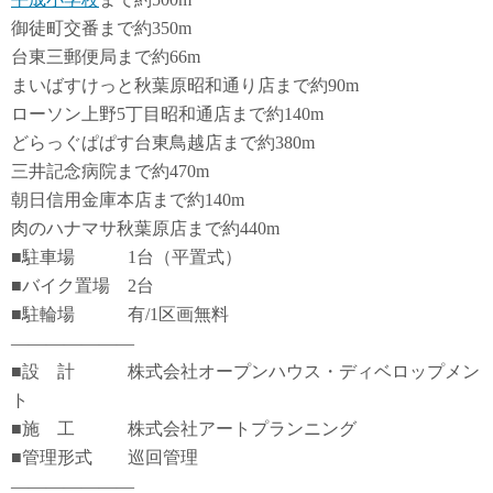
御徒町交番まで約350m
台東三郵便局まで約66m
まいばすけっと秋葉原昭和通り店まで約90m
ローソン上野5丁目昭和通店まで約140m
どらっぐぱぱす台東鳥越店まで約380m
三井記念病院まで約470m
朝日信用金庫本店まで約140m
肉のハナマサ秋葉原店まで約440m
■駐車場 1台（平置式）
■バイク置場 2台
■駐輪場 有/1区画無料
―――――――
■設 計 株式会社オープンハウス・ディベロップメン
ト
■施 工 株式会社アートプランニング
■管理形式 巡回管理
―――――――