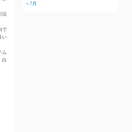
« 7月
川沿
内で
良い
テム
、白
。