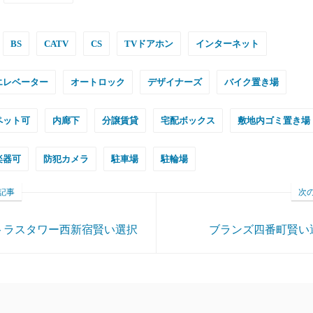
BS
CATV
CS
TVドアホン
インターネット
エレベーター
オートロック
デザイナーズ
バイク置き場
ペット可
内廊下
分譲賃貸
宅配ボックス
敷地内ゴミ置き場
楽器可
防犯カメラ
駐車場
駐輪場
記事
次
トラスタワー西新宿賢い選択
ブランズ四番町賢い