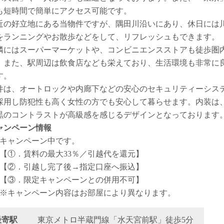
も短時間で簡単にアクセス可能です。
近の好立地にある当物件ですが、隅田川沿いにあり、休日には
をランニングやお散歩などをして、リフレッシュもできます。
隣にはスーパーマーケットや、コンビニエンスストアも徒歩圏
。また、駅周辺は飲食店なども栄えており、生活環境も非常に
す。
件は、オートロックや内廊下などの安心のセキュリティーシス
採用し防犯性も高く女性の方でも安心して暮らせます。内装は
黒のコントラストが高級感を感じるデザインとなっております
ャンペーン情報
キャンペーン中です。
【①．賃料の最大33％／引越代を還元】
【②．引越し完了後→指定口座へ振込】
【③．限定キャンペーンとの併用不可】
※キャンペーン内容はお部屋により異なります。
最寄駅
東京メトロ半蔵門線「水天宮前駅」徒歩5分