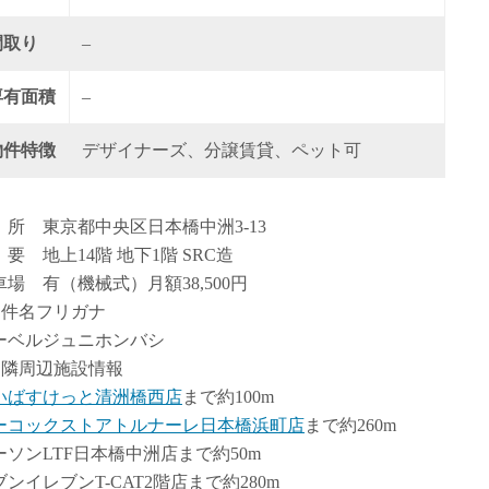
間取り
–
専有面積
–
物件特徴
デザイナーズ、分譲賃貸、ペット可
 所 東京都中央区日本橋中洲3-13
 要 地上14階 地下1階 SRC造
車場 有（機械式）月額38,500円
物件名フリガナ
ーベルジュニホンバシ
近隣周辺施設情報
いばすけっと清洲橋西店
まで約100m
ーコックストアトルナーレ日本橋浜町店
まで約260m
ーソンLTF日本橋中洲店まで約50m
ブンイレブンT-CAT2階店まで約280m