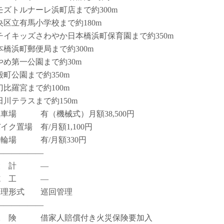
モズトルナーレ浜町店まで約300m
央区立有馬小学校まで約180m
チイキッズさわやか日本橋浜町保育園まで約350m
本橋浜町郵便局まで約300m
やめ第一公園まで約30m
殻町公園まで約350m
刀比羅宮まで約100m
田川テラスまで約150m
駐車場 有（機械式）月額38,500円
イク置場 有/月額1,100円
駐輪場 有/月額330円
――――――
設 計 ―
施 工 ―
管理形式 巡回管理
――――――
保 険 借家人賠償付き火災保険要加入