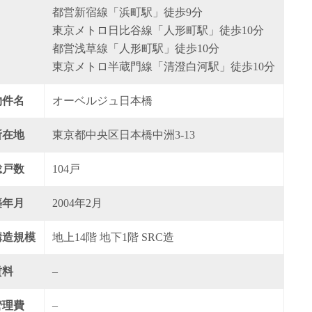
都営新宿線「浜町駅」徒歩9分
東京メトロ日比谷線「人形町駅」徒歩10分
都営浅草線「人形町駅」徒歩10分
東京メトロ半蔵門線「清澄白河駅」徒歩10分
物件名
オーベルジュ日本橋
所在地
東京都中央区日本橋中洲3-13
総戸数
104戸
築年月
2004年2月
構造規模
地上14階 地下1階 SRC造
賃料
–
管理費
–