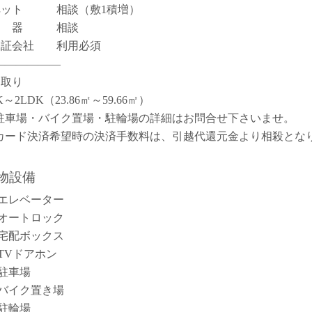
ペット 相談（敷1積増）
楽 器 相談
保証会社 利用必須
――――――
間取り
K～2LDK（23.86㎡～59.66㎡）
駐車場・バイク置場・駐輪場の詳細はお問合せ下さいませ。
カード決済希望時の決済手数料は、引越代還元金より相殺とな
。
物設備
エレベーター
オートロック
宅配ボックス
TVドアホン
駐車場
バイク置き場
駐輪場