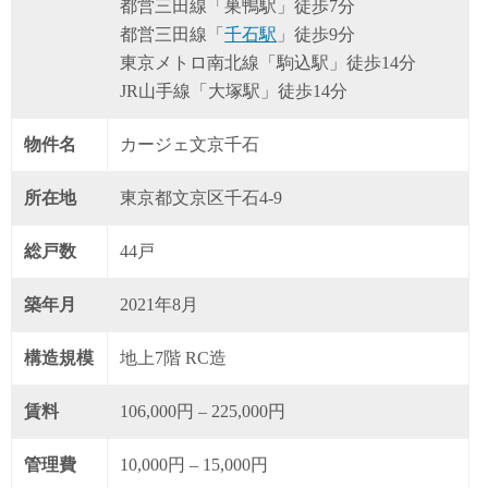
都営三田線「巣鴨駅」徒歩7分
都営三田線「
千石駅
」徒歩9分
東京メトロ南北線「駒込駅」徒歩14分
JR山手線「大塚駅」徒歩14分
物件名
カージェ文京千石
所在地
東京都文京区千石4-9
総戸数
44戸
築年月
2021年8月
構造規模
地上7階 RC造
賃料
106,000円 – 225,000円
管理費
10,000円 – 15,000円