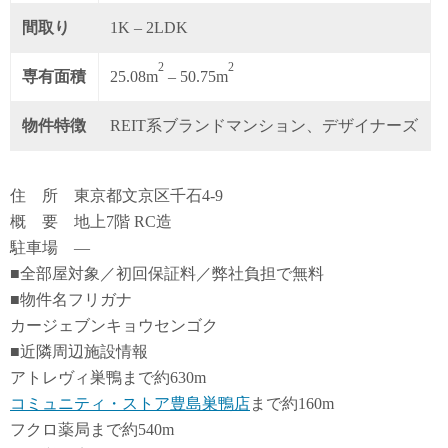
間取り
1K – 2LDK
2
2
専有面積
25.08m
– 50.75m
物件特徴
REIT系ブランドマンション、デザイナーズ
住 所 東京都文京区千石4-9
概 要 地上7階 RC造
駐車場 ―
■全部屋対象／初回保証料／弊社負担で無料
■物件名フリガナ
カージェブンキョウセンゴク
■近隣周辺施設情報
アトレヴィ巣鴨まで約630m
コミュニティ・ストア豊島巣鴨店
まで約160m
フクロ薬局まで約540m