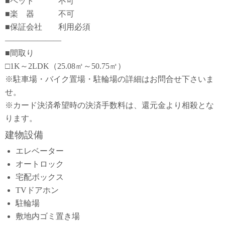
■ペット 不可
■楽 器 不可
■保証会社 利用必須
―――――――
■間取り
□1K～2LDK（25.08㎡～50.75㎡）
※駐車場・バイク置場・駐輪場の詳細はお問合せ下さいま
せ。
※カード決済希望時の決済手数料は、還元金より相殺とな
ります。
建物設備
エレベーター
オートロック
宅配ボックス
TVドアホン
駐輪場
敷地内ゴミ置き場