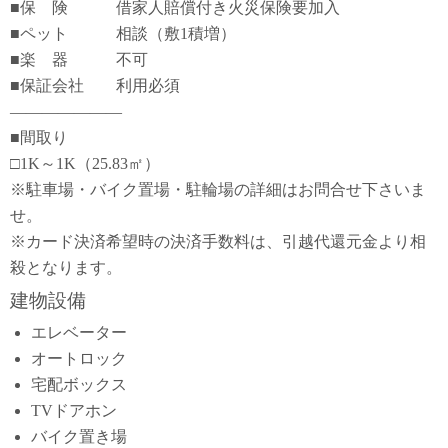
■保 険 借家人賠償付き火災保険要加入
■ペット 相談（敷1積増）
■楽 器 不可
■保証会社 利用必須
―――――――
■間取り
□1K～1K（25.83㎡）
※駐車場・バイク置場・駐輪場の詳細はお問合せ下さいま
せ。
※カード決済希望時の決済手数料は、引越代還元金より相
殺となります。
建物設備
エレベーター
オートロック
宅配ボックス
TVドアホン
バイク置き場