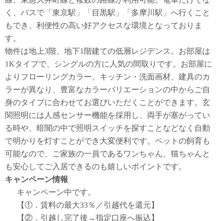
く、バスで「東京駅」「目黒駅」「多摩川駅」へ行くこと
もでき、利便性の高い好アクセスな環境となっておりま
す。
物件は地上3階、地下1階建ての低層レジデンス。お部屋は
1Kタイプで、シングルの方に人気の間取りです。お部屋に
よりフローリングカラー、キッチン・洗面画材、建具のカ
ラーが異なり、豊富なカラーバリエーションの中からご自
身のタイプに合わせてお選びいただくことができます。玄
関照明には人感センサー機能を採用し、両手が塞がってい
る時や、暗闇の中で照明スイッチを探すことなどなく自動
で明かりを灯すことができ大変便利です。ペットの飼育も
可能なので、ご家族の一員であるワンちゃん、猫ちゃんと
も安心してご入居できるのも嬉しいポイントです。
キャンペーン情報
キャンペーン中です。
【①．賃料の最大33％／引越代を還元】
【②．引越し完了後→指定口座へ振込】