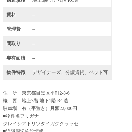
構造規模
地上3階 地下1階 RC造
賃料
–
管理費
–
間取り
–
専有面積
–
物件特徴
デザイナーズ、分譲賃貸、ペット可
住 所 東京都目黒区平町2-8-6
概 要 地上3階 地下1階 RC造
駐車場 有（平置き）月額22,000円
■物件名フリガナ
クレイシアトリツダイガククラッセ
■近隣周辺施設情報