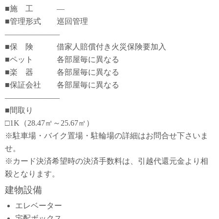
■施 工 ―
■管理形式 巡回管理
―――――――
■保 険 借家人賠償付き火災保険要加入
■ペット 各部屋毎に異なる
■楽 器 各部屋毎に異なる
■保証会社 各部屋毎に異なる
―――――――
■間取り
□1K（28.47㎡～25.67㎡）
※駐車場・バイク置場・駐輪場の詳細はお問合せ下さいま
せ。
※カード決済希望時の決済手数料は、引越代還元金より相
殺となります。
建物設備
エレベーター
宅配ボックス