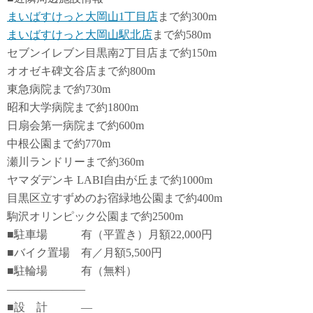
まいばすけっと大岡山1丁目店
まで約300m
まいばすけっと大岡山駅北店
まで約580m
セブンイレブン目黒南2丁目店まで約150m
オオゼキ碑文谷店まで約800m
東急病院まで約730m
昭和大学病院まで約1800m
日扇会第一病院まで約600m
中根公園まで約770m
瀬川ランドリーまで約360m
ヤマダデンキ LABI自由が丘まで約1000m
目黒区立すずめのお宿緑地公園まで約400m
駒沢オリンピック公園まで約2500m
■駐車場 有（平置き）月額22,000円
■バイク置場 有／月額5,500円
■駐輪場 有（無料）
―――――――
■設 計 ―