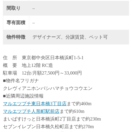
間取り
–
専有面積
–
物件特徴
デザイナーズ、分譲賃貸、ペット可
住 所 東京都中央区日本橋浜町1-5-1
概 要 地上12階 RC造
駐車場 12台/月額27,500円～33,000円
■物件名フリガナ
クレヴィアニホンバシハマチョウコウエン
■近隣周辺施設情報
マルエツプチ東日本橋3丁目店
まで約460m
マルエツプチ人形町駅前店
まで約610m
まいばすけっと日本橋浜町2丁目店まで約230m
セブンイレブン日本橋久松町店まで約270m