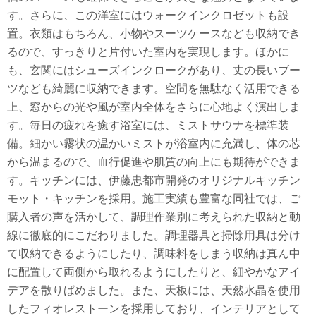
す。さらに、この洋室にはウォークインクロゼットも設
置。衣類はもちろん、小物やスーツケースなども収納でき
るので、すっきりと片付いた室内を実現します。ほかに
も、玄関にはシューズインクロークがあり、丈の長いブー
ツなども綺麗に収納できます。空間を無駄なく活用できる
上、窓からの光や風が室内全体をさらに心地よく演出しま
す。毎日の疲れを癒す浴室には、ミストサウナを標準装
備。細かい霧状の温かいミストが浴室内に充満し、体の芯
から温まるので、血行促進や肌質の向上にも期待ができま
す。キッチンには、伊藤忠都市開発のオリジナルキッチン
モット・キッチンを採用。施工実績も豊富な同社では、ご
購入者の声を活かして、調理作業別に考えられた収納と動
線に徹底的にこだわりました。調理器具と掃除用具は分け
て収納できるようにしたり、調味料をしまう収納は真ん中
に配置して両側から取れるようにしたりと、細やかなアイ
デアを散りばめました。また、天板には、天然水晶を使用
したフィオレストーンを採用しており、インテリアとして