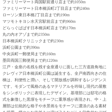
ファミリーマート両国駅前通り店まで約1050m
ファミリーマート日本橋浜町2丁目店まで約240m
ローソン東日本橋2丁目店まで約190m
マツモトキヨシ水天宮駅前店まで約960m
どらっぐぱぱす日本橋浜町店まで約170m
丸の内オアゾまで約2350m
日本橋浜町クリニックまで約230m
浜町公園まで約390m
中央浜町一郵便局まで約160m
墨田両国三郵便局まで約1220m
江戸・金座の名残を残す金座通りに面した三方道路角地に
クレヴィア日本橋浜町公園は誕生する。全戸南西向きの住
棟は、利便性と潤い、そして開放感が調和するレジデンス
です。モダンで風格のあるマテリアルを吟味し現代の屋敷
をシンボリックに表現したデザイン。基壇部には邸宅の格
式を象徴した黒塀をモチーフに重厚感が表現され、中・上
層部は伝統的な格子や水景画をモチーフに濃淡のある素材