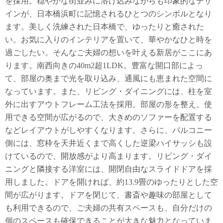
を採用。穏やかな街並みに溶け込みながらも印象的なデザ
インが、日本橋浜町に記憶されるひとつのシンボルとなり
ます。美しく洗練された日本橋で、ゆったりと癒された
い。お気に入りのインテリアを置いて、華やかなひと時を
過ごしたい。そんなご夫婦の想いを叶える新居がここにあ
ります。南西向きの40m2超1LDK。豊富な開口部によっ
て、部屋の奥まで光を取り込み、通風にも恵まれた空間に
なっています。また、リビング・ダイニングには、柱を室
外に出すアウトフレーム工法を採用。部屋の形を整え、使
用できる空間が広がるので、大きめのソファーを配置する
などレイアウトがしやすくなります。さらに、バルコニー
側には、窓枠を天井近くまで高くした逆梁ハイサッシも設
けているので、開放感がより高まります。リビング・ダイ
ニングと隣接する洋室には、開閉自由なスライドドアを採
用しました。ドアを開ければ、約13.9畳のゆったりとした空
間が広がります。ドアを閉じて、書斎や趣味の部屋として
も利用できるので、ご夫婦の共有スペースも、自分だけの
個のスペースも確保できることが大きな魅力となっていま