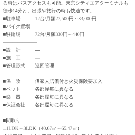
る時はバスアクセスも可能。東京シティエアターミナルも
徒歩14分と、出張や旅行の時も快適です。
■駐車場 12台/月額27,500円～33,000円
■バイク置場 ―
■駐輪場 72台/月額330円～440円
―――――――
■設 計 ―
■施 工 ―
■管理形式 巡回管理
―――――――
■保 険 借家人賠償付き火災保険要加入
■ペット 各部屋毎に異なる
■楽 器 各部屋毎に異なる
■保証会社 各部屋毎に異なる
―――――――
■間取り
□1LDK～3LDK（40.67㎡～65.47㎡）