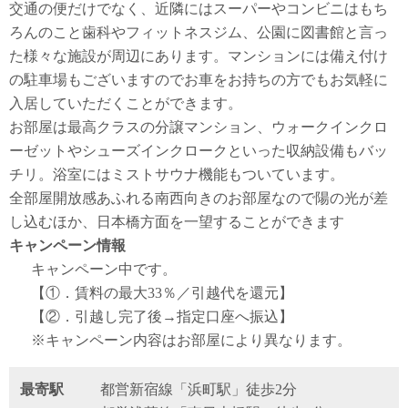
交通の便だけでなく、近隣にはスーパーやコンビニはもち
ろんのこと歯科やフィットネスジム、公園に図書館と言っ
た様々な施設が周辺にあります。マンションには備え付け
の駐車場もございますのでお車をお持ちの方でもお気軽に
入居していただくことができます。
お部屋は最高クラスの分譲マンション、ウォークインクロ
ーゼットやシューズインクロークといった収納設備もバッ
チリ。浴室にはミストサウナ機能もついています。
全部屋開放感あふれる南西向きのお部屋なので陽の光が差
し込むほか、日本橋方面を一望することができます
キャンペーン情報
キャンペーン中です。
【①．賃料の最大33％／引越代を還元】
【②．引越し完了後→指定口座へ振込】
※キャンペーン内容はお部屋により異なります。
最寄駅
都営新宿線「浜町駅」徒歩2分