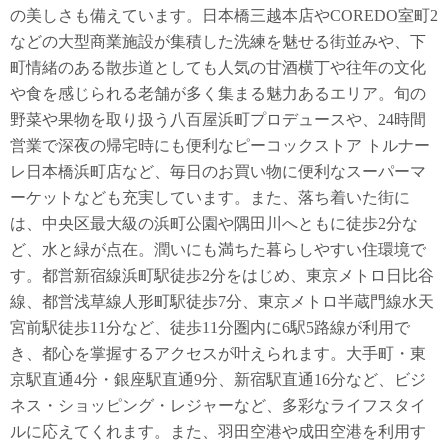
の美しさも備えています。日本橋三越本店やCOREDO室町2
などの大型商業施設が集積した洗練を魅せる街並みや、下
町情緒のある散歩道としても人気の甘酒横丁や往年の文化
や食を感じられる老舗が多く集まる魅力あるエリア。旬の
野菜や果物を取り扱う八百屋浜町プロデュースや、24時間
営業で深夜の帰宅時にも便利なピーコックストア トルナー
レ日本橋浜町店など、毎日のお買い物に便利なスーパーマ
ーケットなども充実しています。また、落ち着いた街に
は、中央区最大級の浜町公園や隅田川へともに徒歩2分な
ど、水と緑が点在。潤いにも満ちた暮らしやすい住環境で
す。都営新宿線浜町駅徒歩2分をはじめ、東京メトロ日比谷
線、都営浅草線人形町駅徒歩7分、東京メトロ半蔵門線水天
宮前駅徒歩11分など、徒歩11分圏内に6駅5路線が利用で
き、都心を掌握するアクセスが叶えられます。大手町・東
京駅直通4分・銀座駅直通9分、新宿駅直通16分など、ビジ
ネス・ショッピング・レジャーなど、多彩なライフスタイ
ルに応えてくれます。また、羽田空港や成田空港を利用す