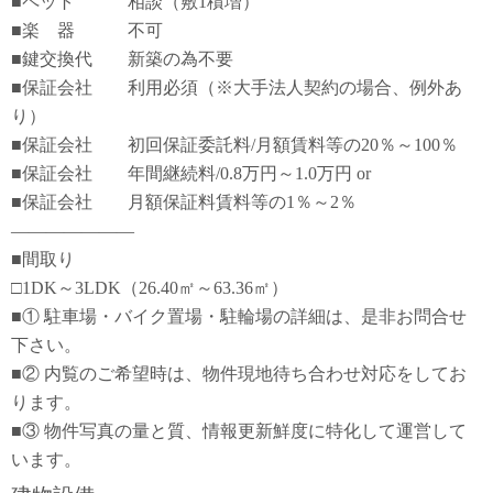
■ペット 相談（敷1積増）
■楽 器 不可
■鍵交換代 新築の為不要
■保証会社 利用必須（※大手法人契約の場合、例外あ
り）
■保証会社 初回保証委託料/月額賃料等の20％～100％
■保証会社 年間継続料/0.8万円～1.0万円 or
■保証会社 月額保証料賃料等の1％～2％
―――――――
■間取り
□1DK～3LDK（26.40㎡～63.36㎡）
■① 駐車場・バイク置場・駐輪場の詳細は、是非お問合せ
下さい。
■② 内覧のご希望時は、物件現地待ち合わせ対応をしてお
ります。
■③ 物件写真の量と質、情報更新鮮度に特化して運営して
います。