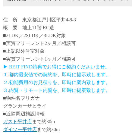
住 所 東京都江戸川区平井4-8-3
概 要 地上11階 RC造
■2LDK／2SLDK／3LDK対象
■実質フリーレント2ヶ月／相談可
■上記以外号室対象
■実質フリーレント1ヶ月／相談可
▶ REIT FIND特典でお得にご契約くださいませ。
１.都内最安値での契約を、即時に提示致します。
２.初期費用のお見積りを、即時に案内致します。
３.内覧・リモート内覧を、即時に提案致します。
■物件名フリガナ
グランカーサヒライ
■近隣周辺施設情報
ガスト平井店
まで約30m
ダイソー平井店
まで約30m