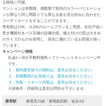
も軽快に可能。
マンションは奇数階、偶数階で室内のカラーバリエーショ
ンが異なり同じ間取りでも異なる姿を見せ好みに合わせた
コーディネートをすることができます。
専有部は1DK、1LDKのルームプランをご用意。全住戸追い
焚き機能付きバス完備の設備仕様。備え付けの窓は大きめ
のサイズのものを採用し、採光に優れているお部屋が揃っ
ています。
キャンペーン情報
礼金0
＋
仲介手数料無料
＋
フリーレント
キャンペーン中
です。
１．都内最安値での契約は、是非お任せください。
２．初期費用のお見積りは、是非お任せください。
３．内覧・リモート内覧は、是非お任せください。
※諸条件・詳細等は是非お問合せ下さいませ。
最寄駅
都電荒川線「巣鴨新田駅」徒歩4分