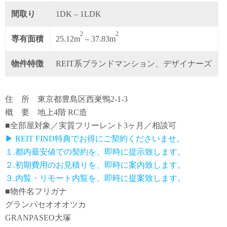
間取り
1DK – 1LDK
2
2
専有面積
25.12m
– 37.83m
物件特徴
REIT系ブランドマンション、デザイナーズ
住 所 東京都豊島区西巣鴨2-1-3
概 要 地上4階 RC造
■全部屋対象／実質フリーレント3ヶ月／相談可
▶ REIT FIND特典でお得にご契約くださいませ。
１.都内最安値での契約を、即時に提示致します。
２.初期費用のお見積りを、即時に案内致します。
３.内覧・リモート内覧を、即時に提案致します。
■物件名フリガナ
グランパセオオオツカ
GRANPASEO大塚