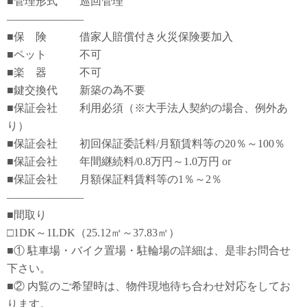
■管理形式 巡回管理
―――――――
■保 険 借家人賠償付き火災保険要加入
■ペット 不可
■楽 器 不可
■鍵交換代 新築の為不要
■保証会社 利用必須（※大手法人契約の場合、例外あ
り）
■保証会社 初回保証委託料/月額賃料等の20％～100％
■保証会社 年間継続料/0.8万円～1.0万円 or
■保証会社 月額保証料賃料等の1％～2％
―――――――
■間取り
□1DK～1LDK（25.12㎡～37.83㎡）
■① 駐車場・バイク置場・駐輪場の詳細は、是非お問合せ
下さい。
■② 内覧のご希望時は、物件現地待ち合わせ対応をしてお
ります。