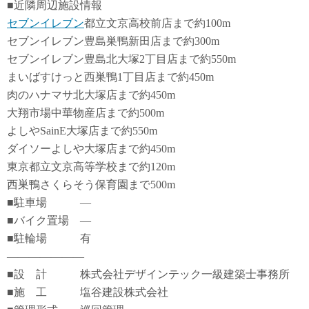
■近隣周辺施設情報
セブンイレブン
都立文京高校前店まで約100m
セブンイレブン豊島巣鴨新田店まで約300m
セブンイレブン豊島北大塚2丁目店まで約550m
まいばすけっと西巣鴨1丁目店まで約450m
肉のハナマサ北大塚店まで約450m
大翔市場中華物産店まで約500m
よしやSainE大塚店まで約550m
ダイソーよしや大塚店まで約450m
東京都立文京高等学校まで約120m
西巣鴨さくらそう保育園まで500m
■駐車場 ―
■バイク置場 ―
■駐輪場 有
―――――――
■設 計 株式会社デザインテック一級建築士事務所
■施 工 塩谷建設株式会社