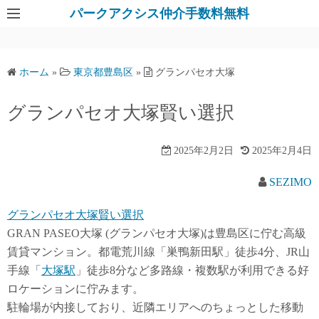
パークアクシス仲介手数料無料
ホーム
»
東京都豊島区
»
グランパセオ大塚
グランパセオ大塚賢い選択
2025年2月2日
2025年2月4日
SEZIMO
グランパセオ大塚賢い選択
GRAN PASEO大塚 (グランパセオ大塚)は豊島区に佇む高級
賃貸マンション。都電荒川線「巣鴨新田駅」徒歩4分、JR山
手線「
大塚駅
」徒歩8分など多路線・複数駅が利用できる好
ロケーションに佇みます。
駐輪場が内接しており、近隣エリアへのちょっとした移動