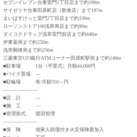
セブンイレブン台東雷門1丁目店まで約190m
サイゼリヤ台東田原町店（飲食店）まで187m
まいばすけっと雷門2丁目店まで約330m
ローソンストア100浅草寿店まで約90m
ダイコクドラッグ浅草雷門前店まで約440m
伊東薬局まで約250m
浅草郵便局まで約250m
三菱東京UFJ銀行ATMコーナー田原町駅前まで約140m
■駐車場 1台（平置式）月額44,000円
■バイク置場 ―
■駐輪場 有/月額550～円
―――――――
■設 計 ―
■施 工 ―
■管理形式 巡回管理
―――――――
■保 険 借家人賠償付き火災保険要加入