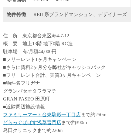
物件特徴
REIT系ブランドマンション、デザイナーズ
住 所 東京都台東区寿4-7-12
概 要 地上13階 地下0階 RC造
駐車場 有/月額44,000円
■フリーレント1ヶ月キャンペーン
■さらに賃料2ヶ月分を弊社がキャッシュバック
■フリーレント合計、実質3ヶ月キャンペーン
■物件名フリガナ
グランパセオタワラマチ
GRAN PASEO 田原町
■近隣周辺施設情報
ファミリーマート台東駒形一丁目店
まで約250m
どらっぐぱぱす浅草雷門店
まで約390m
島田クリニックまで約220m