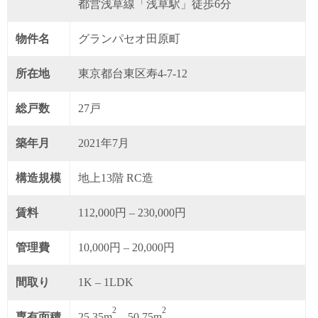
都営浅草線「浅草駅」徒歩6分
物件名
グランパセオ田原町
所在地
東京都台東区寿4-7-12
総戸数
27戸
築年月
2021年7月
構造規模
地上13階 RC造
賃料
112,000円 – 230,000円
管理費
10,000円 – 20,000円
間取り
1K – 1LDK
2
2
専有面積
25.35m
– 50.75m