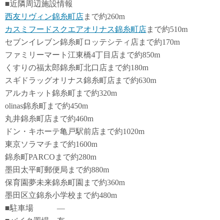
■近隣周辺施設情報
西友リヴィン錦糸町店
まで約260m
カスミフードスクエアオリナス錦糸町店
まで約510m
セブンイレブン錦糸町ロッテシティ店まで約170m
ファミリーマート江東橋4丁目店まで約850m
くすりの福太郎錦糸町北口店まで約180m
スギドラッグオリナス錦糸町店まで約630m
アルカキット錦糸町まで約320m
olinas錦糸町まで約450m
丸井錦糸町店まで約460m
ドン・キホーテ亀戸駅前店まで約1020m
東京ソラマチまで約1600m
錦糸町PARCOまで約280m
墨田太平町郵便局まで約880m
保育園夢未来錦糸町園まで約360m
墨田区立錦糸小学校まで約480m
■駐車場 ―