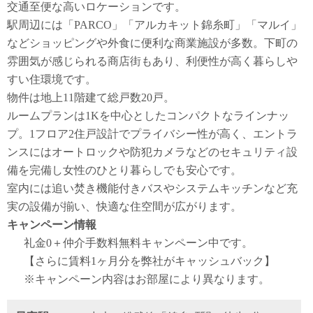
交通至便な高いロケーションです。
駅周辺には「PARCO」「アルカキット錦糸町」「マルイ」
などショッピングや外食に便利な商業施設が多数。下町の
雰囲気が感じられる商店街もあり、利便性が高く暮らしや
すい住環境です。
物件は地上11階建て総戸数20戸。
ルームプランは1Kを中心としたコンパクトなラインナッ
プ。1フロア2住戸設計でプライバシー性が高く、エントラ
ンスにはオートロックや防犯カメラなどのセキュリティ設
備を完備し女性のひとり暮らしでも安心です。
室内には追い焚き機能付きバスやシステムキッチンなど充
実の設備が揃い、快適な住空間が広がります。
キャンペーン情報
礼金0
＋
仲介手数料無料
キャンペーン中です。
【さらに賃料1ヶ月分を弊社がキャッシュバック】
※キャンペーン内容はお部屋により異なります。