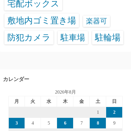
宅配ボックス
敷地内ゴミ置き場
楽器可
防犯カメラ
駐輪場
駐車場
カレンダー
2026年8月
月
火
水
木
金
土
日
1
2
3
4
5
6
7
8
9