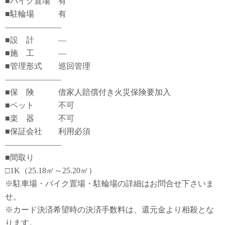
■バイク置場 有
■駐輪場 有
―――――――
■設 計 ―
■施 工 ―
■管理形式 巡回管理
―――――――
■保 険 借家人賠償付き火災保険要加入
■ペット 不可
■楽 器 不可
■保証会社 利用必須
―――――――
■間取り
□1K（25.18㎡～25.20㎡）
※駐車場・バイク置場・駐輪場の詳細はお問合せ下さいま
せ。
※カード決済希望時の決済手数料は、還元金より相殺とな
ります。