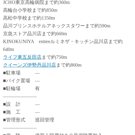
JCHO東京高輪病院まで約360m
高輪台小学校まで約850m
高松中学校まで約1350m
品川プリンスホテルアネックスタワーまで約590m
京急ストア品川店まで約660m
KINOKUNIYA entreeルミネザ・キッチン品川店まで約
640m
ライフ東五反田店
まで約750m
クイーンズ伊勢丹品川店
まで約860m
■駐車場 ―
■バイク置場 ―
■駐輪場 有
―――――――
■設 計 ―
■施 工 ―
■管理形式 巡回管理
―――――――