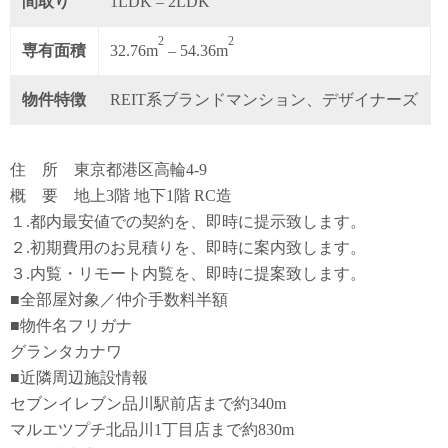
間取り
1LDK – 2LDK
2
2
専有面積
32.76m
– 54.36m
物件特徴
REIT系ブランドマンション、デザイナーズ
住 所 東京都港区高輪4-9
概 要 地上3階 地下1階 RC造
１.都内最安値での契約を、即時に提示致します。
２.初期費用のお見積りを、即時に案内致します。
３.内覧・リモート内覧を、即時に提案致します。
■全部屋対象／仲介手数料半額
■物件名フリガナ
グランタカナワ
■近隣周辺施設情報
セブンイレブン品川駅前店まで約340m
マルエツプチ北品川1丁目店まで約830m