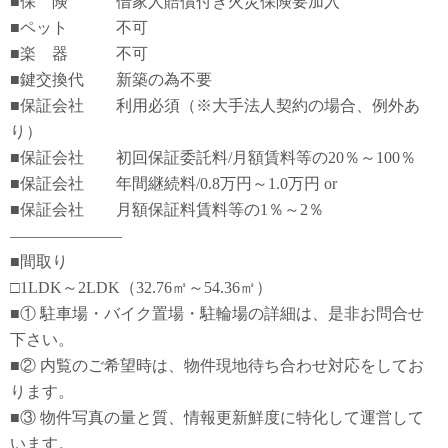
■保 険 借家人賠償付き火災保険要加入
■ペット 不可
■楽 器 不可
■鍵交換代 新築の為不要
■保証会社 利用必須（※大手法人契約の場合、例外あ
り）
■保証会社 初回保証委託料/月額賃料等の20％～100％
■保証会社 年間継続料/0.8万円～1.0万円 or
■保証会社 月額保証料賃料等の1％～2％
―――――――
■間取り
□1LDK～2LDK（32.76㎡～54.36㎡）
■① 駐車場・バイク置場・駐輪場の詳細は、是非お問合せ
下さい。
■② 内覧のご希望時は、物件現地待ち合わせ対応をしてお
ります。
■③ 物件写真の量と質、情報更新鮮度に特化して運営して
います。