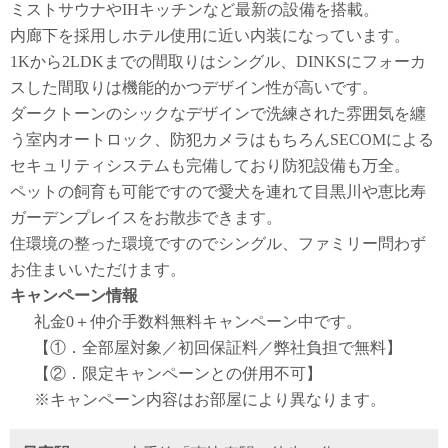
ミストサウナやIHキッチンなど最新の設備を搭載。
内廊下を採用しホテル使用に近い内装になっています。
1Kから2LDKまでの間取りはシングル、DINKSにフォーカ
スした間取りは機能的かつデザイン性が高いです。
ダークトーンのシックなデザインで洗練された雰囲気を纏
う室内オートロック、防犯カメラはもちろんSECOMによる
セキュリティシステムも完備しており防犯設備も万全。
ペットの飼育も可能ですので愛犬を連れて目黒川や恵比寿
ガーデンプレイスをお散歩できます。
住環境の整った環境ですのでシングル、ファミリー問わず
お住まいいただけます。
キャンペーン情報
礼金0
＋
仲介手数料無料
キャンペーン中です。
【①．全部屋対象／初回保証料／弊社負担で無料】
【②．限定キャンペーンとの併用不可】
※キャンペーン内容はお部屋により異なります。