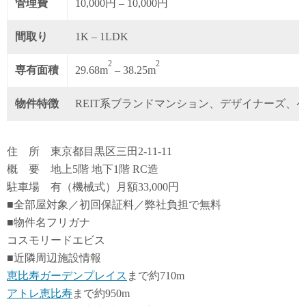
管理費
10,000円 – 10,000円
間取り
1K – 1LDK
2
2
専有面積
29.68m
– 38.25m
物件特徴
REIT系ブランドマンション、デザイナーズ、
住 所 東京都目黒区三田2-11-11
概 要 地上5階 地下1階 RC造
駐車場 有（機械式）月額33,000円
■全部屋対象／初回保証料／弊社負担で無料
■物件名フリガナ
コスモリードエビス
■近隣周辺施設情報
恵比寿ガーデンプレイス
まで約710m
アトレ恵比寿
まで約950m