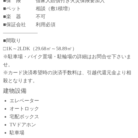
■保 険 借家人賠償付き火災保険要加入
■ペット 相談（敷1積増）
■楽 器 不可
■保証会社 利用必須
―――――――
■間取り
□1K～2LDK（29.68㎡～58.89㎡）
※駐車場・バイク置場・駐輪場の詳細はお問合せ下さいま
せ。
※カード決済希望時の決済手数料は、引越代還元金より相
殺となります。
建物設備
エレベーター
オートロック
宅配ボックス
TVドアホン
駐車場