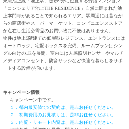
東急池上線「池上駅」徒歩9分に位置する分譲マンション
「コンシェリア池上THE RESIDENCE」自然に囲まれた池
上本門寺があることで知られるエリア。駅周辺には昔なが
らの商店街やスーパーマーケット、コンビニエンスストア
が点在し生活必需品のお買い物に不便はありません。
物件は地上5階建ての低層型レジデンス。エントランスには
オートロック、宅配ボックスを完備。ルームプランはシン
グル向けの1Kを展開。室内には人感照明センサーやマルチ
メディアコンセント、防音サッシなど快適な暮らしをサポ
ートする設備が揃います。
キャンペーン情報
キャンペーン中です。
１．都内最安値での契約は、是非お任せください。
２．初期費用のお見積りは、是非お任せください。
３．内覧・リモート内覧は、是非お任せください。