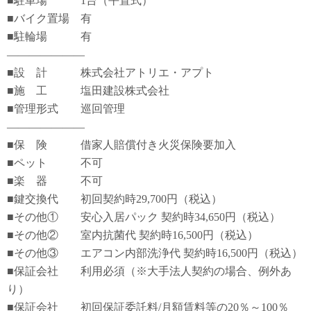
■駐車場 1台（平置式）
■バイク置場 有
■駐輪場 有
―――――――
■設 計 株式会社アトリエ・アプト
■施 工 塩田建設株式会社
■管理形式 巡回管理
―――――――
■保 険 借家人賠償付き火災保険要加入
■ペット 不可
■楽 器 不可
■鍵交換代 初回契約時29,700円（税込）
■その他① 安心入居パック 契約時34,650円（税込）
■その他② 室内抗菌代 契約時16,500円（税込）
■その他③ エアコン内部洗浄代 契約時16,500円（税込）
■保証会社 利用必須（※大手法人契約の場合、例外あ
り）
■保証会社 初回保証委託料/月額賃料等の20％～100％