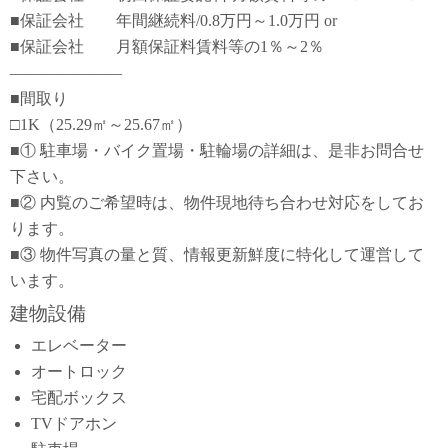
■保証会社 年間継続料/0.8万円～1.0万円 or
■保証会社 月額保証料賃料等の1％～2％
―――――――
■間取り
□1K（25.29㎡～25.67㎡）
■① 駐車場・バイク置場・駐輪場の詳細は、是非お問合せ
下さい。
■② 内覧のご希望時は、物件現地待ち合わせ対応をしてお
ります。
■③ 物件写真の量と質、情報更新鮮度に特化して運営して
います。
建物設備
エレベーター
オートロック
宅配ボックス
TVドアホン