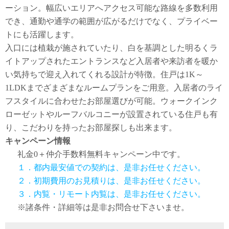
ーション。幅広いエリアへアクセス可能な路線を多数利用
でき、通勤や通学の範囲が広がるだけでなく、プライベー
トにも活躍します。
入口には植栽が施されていたり、白を基調とした明るくラ
イトアップされたエントランスなど入居者や来訪者を暖か
い気持ちで迎え入れてくれる設計が特徴。住戸は1K～
1LDKまでざまざまなルームプランをご用意。入居者のライ
フスタイルに合わせたお部屋選びが可能。ウォークインク
ローゼットやルーフバルコニーが設置されている住戸も有
り、こだわりを持ったお部屋探しも出来ます。
キャンペーン情報
礼金0
＋
仲介手数料無料
キャンペーン中です。
１．都内最安値での契約は、是非お任せください。
２．初期費用のお見積りは、是非お任せください。
３．内覧・リモート内覧は、是非お任せください。
※諸条件・詳細等は是非お問合せ下さいませ。