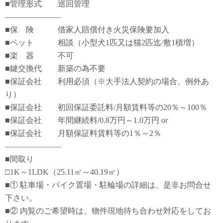
■管理形式 巡回管理
―――――――
■保 険 借家人賠償付き火災保険要加入
■ペット 相談（小型犬1匹又は猫2匹迄/敷1積増）
■楽 器 不可
■鍵交換代 新築の為不要
■保証会社 利用必須（※大手法人契約の場合、例外あ
り）
■保証会社 初回保証委託料/月額賃料等の20％～100％
■保証会社 年間継続料/0.8万円～1.0万円 or
■保証会社 月額保証料賃料等の1％～2％
―――――――
■間取り
□1K～1LDK（25.11㎡～40.19㎡）
■① 駐車場・バイク置場・駐輪場の詳細は、是非お問合せ
下さい。
■② 内覧のご希望時は、物件現地待ち合わせ対応をしてお