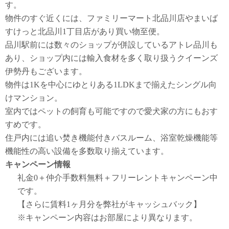
す。
物件のすぐ近くには、ファミリーマート北品川店やまいば
すけっと北品川1丁目店があり買い物至便。
品川駅前には数々のショップが併設しているアトレ品川も
あり、ショップ内には輸入食材を多く取り扱うクイーンズ
伊勢丹もございます。
物件は1Kを中心にゆとりある1LDKまで揃えたシングル向
けマンション。
室内ではペットの飼育も可能ですので愛犬家の方にもおす
すめです。
住戸内には追い焚き機能付きバスルーム、浴室乾燥機能等
機能性の高い設備を多数取り揃えています。
キャンペーン情報
礼金0
＋
仲介手数料無料
＋
フリーレント
キャンペーン中
です。
【さらに賃料1ヶ月分を弊社がキャッシュバック】
※キャンペーン内容はお部屋により異なります。