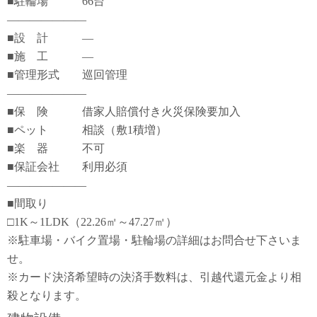
■駐輪場 66台
―――――――
■設 計 ―
■施 工 ―
■管理形式 巡回管理
―――――――
■保 険 借家人賠償付き火災保険要加入
■ペット 相談（敷1積増）
■楽 器 不可
■保証会社 利用必須
―――――――
■間取り
□1K～1LDK（22.26㎡～47.27㎡）
※駐車場・バイク置場・駐輪場の詳細はお問合せ下さいま
せ。
※カード決済希望時の決済手数料は、引越代還元金より相
殺となります。