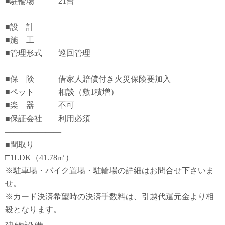
■駐輪場 21台
―――――――
■設 計 ―
■施 工 ―
■管理形式 巡回管理
―――――――
■保 険 借家人賠償付き火災保険要加入
■ペット 相談（敷1積増）
■楽 器 不可
■保証会社 利用必須
―――――――
■間取り
□1LDK（41.78㎡）
※駐車場・バイク置場・駐輪場の詳細はお問合せ下さいま
せ。
※カード決済希望時の決済手数料は、引越代還元金より相
殺となります。