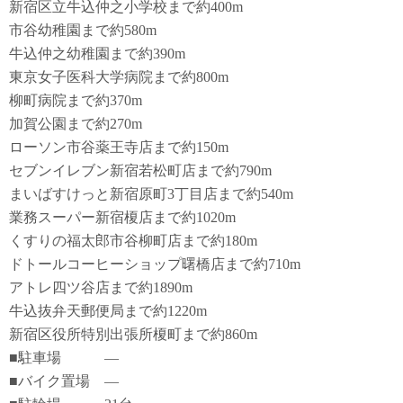
新宿区立牛込仲之小学校まで約400m
市谷幼稚園まで約580m
牛込仲之幼稚園まで約390m
東京女子医科大学病院まで約800m
柳町病院まで約370m
加賀公園まで約270m
ローソン市谷薬王寺店まで約150m
セブンイレブン新宿若松町店まで約790m
まいばすけっと新宿原町3丁目店まで約540m
業務スーパー新宿榎店まで約1020m
くすりの福太郎市谷柳町店まで約180m
ドトールコーヒーショップ曙橋店まで約710m
アトレ四ツ谷店まで約1890m
牛込抜弁天郵便局まで約1220m
新宿区役所特別出張所榎町まで約860m
■駐車場 ―
■バイク置場 ―