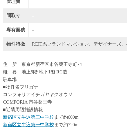
管理費
–
間取り
–
専有面積
–
物件特徴
REIT系ブランドマンション、デザイナーズ、
住 所 東京都新宿区市谷薬王寺町74
概 要 地上5階 地下1階 RC造
駐車場 ―
■物件名フリガナ
コンフォリアイチガヤヤクオウジ
COMFORIA 市谷薬王寺
■近隣周辺施設情報
新宿区立牛込第三中学校
まで約600m
新宿区立牛込第一中学校
まで約720m