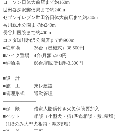
ローソン日体大前店まで約160m
世田谷深沢郵便局まで約240m
セブンイレブン世田谷日体大前店まで約240m
呑川親水公園まで約240m
長谷川医院まで約400m
コメダ珈琲駒沢公園店まで約900m
■駐車場 26台（機械式）38,500円
■バイク置場 4台/月額5,500円
■駐輪場 86台/初回登録料3,300円
―――――――
■設 計 ―
■施 工 東レ建設
■管理形式 通勤管理
―――――――
■保 険 借家人賠償付き火災保険要加入
■ペット 相談（小型犬・猫1匹迄相談・敷1積増）
（1階のみ大型犬相談・敷2積増）