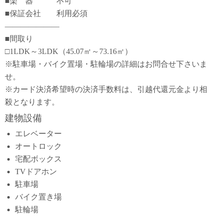
■楽 器 不可
■保証会社 利用必須
―――――――
■間取り
□1LDK～3LDK（45.07㎡～73.16㎡）
※駐車場・バイク置場・駐輪場の詳細はお問合せ下さいま
せ。
※カード決済希望時の決済手数料は、引越代還元金より相
殺となります。
建物設備
エレベーター
オートロック
宅配ボックス
TVドアホン
駐車場
バイク置き場
駐輪場