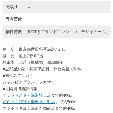
間取り
–
専有面積
–
物件特徴
REIT系ブランドマンション、デザイナーズ、
住 所 東京都世田谷区深沢7-2-18
概 要 地上7階 RC造
駐車場 26台（機械式）38,500円
■全部屋対象／初回保証料／弊社負担で無料
■物件名フリガナ
シャンピアグランデフカサワ
■近隣周辺施設情報
サミットストア深沢坂上店
まで約400m
どらっぐぱぱす世田谷中町店
まで約500m
マツモトキヨシ深沢不動前店まで約400m