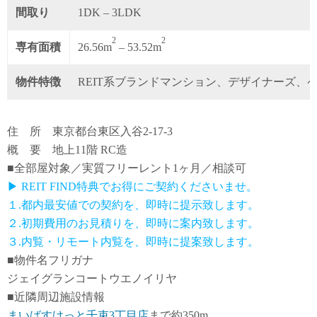
間取り
1DK – 3LDK
2
2
専有面積
26.56m
– 53.52m
物件特徴
REIT系ブランドマンション、デザイナーズ、
住 所 東京都台東区入谷2-17-3
概 要 地上11階 RC造
■全部屋対象／実質フリーレント1ヶ月／相談可
▶ REIT FIND特典でお得にご契約くださいませ。
１.都内最安値での契約を、即時に提示致します。
２.初期費用のお見積りを、即時に案内致します。
３.内覧・リモート内覧を、即時に提案致します。
■物件名フリガナ
ジェイグランコートウエノイリヤ
■近隣周辺施設情報
まいばすけっと千束3丁目店
まで約350m