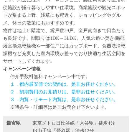
便施設が揃う暮らしやすい住環境。商業施設や観光スポッ
トが集まる上野、浅草にも程近く、ショッピングやグル
メ、休日の散策にもおすすめです。
物件は地上11階建て、総戸数29戸、全戸南向きで日当たり
も良好です。間取りは1DK～3LDK。人気の追い焚き機能、
浴室換気乾燥機や一部住戸にはカップボード、食器洗浄乾
燥機など充実した室内環境が整っており快適な生活空間を
サポートしてくれます。
キャンペーン情報
仲介手数料無料
キャンペーン中です。
１．都内最安値での契約は、是非お任せください。
２．初期費用のお見積りは、是非お任せください。
３．内覧・リモート内覧は、是非お任せください。
※諸条件・詳細等は是非お問合せ下さいませ。
最寄駅
東京メトロ日比谷線「入谷駅」徒歩4分
JR山手線「鶯谷駅」徒歩12分