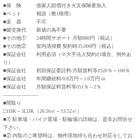
■保 険 借家人賠償付き火災保険要加入
■ペット 相談（敷1積増）
■楽 器 不可
■鍵交換代 新築の為不要
■その他① 24時間サポート 月額880円（税込）
■その他② 室内清掃費 契約時35,000円（税込）
■保証会社 利用必須（※大手法人契約の場合、例外あ
り）
■保証会社 初回保証委託料/月額賃料等の20％～100％
■保証会社 年間継続料/0.8万円～1.0万円 or
■保証会社 月額保証料賃料等の1％～2％
―――――――
■間取り
□1DK～3LDK（26.56㎡～53.52㎡）
■① 駐車場・バイク置場・駐輪場の詳細は、是非お問合せ
下さい。
■② 内覧のご希望時は、物件現地待ち合わせ対応をしてお