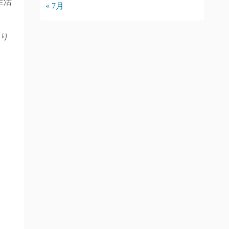
生活
« 7月
。
おり