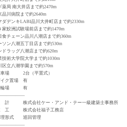
ギ薬局 南大井店まで約2470m
京品川病院まで約2640m
マダデンキLABI品川大井町店まで約2330m
き家鮫洲試験場前店まで約1470m
日食チェーン品川八潮店まで約360m
ーソン八潮五丁目店まで約530m
ンドラッグ八潮店まで約620m
業技術大学院大学まで約1030m
川区立八潮学園まで約570m
駐車場 2台（平置式）
バイク置場 有
駐輪場 有
――――――
設 計 株式会社ケー・アンド・テー一級建築士事務所
施 工 株式会社福子工務店
管理形式 巡回管理
――――――