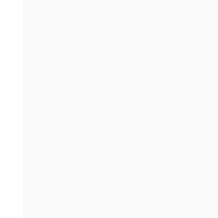
。
。
。