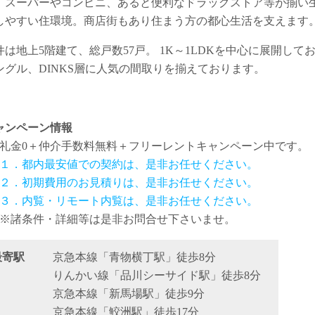
、スーパーやコンビニ、あると便利なドラッグストア等が揃い
しやすい住環境。商店街もあり住まう方の都心生活を支えます
件は地上5階建て、総戸数57戸。 1K～1LDKを中心に展開して
ングル、DINKS層に人気の間取りを揃えております。
ャンペーン情報
礼金0
＋
仲介手数料無料
＋
フリーレント
キャンペーン中です。
１．都内最安値での契約は、是非お任せください。
２．初期費用のお見積りは、是非お任せください。
３．内覧・リモート内覧は、是非お任せください。
※諸条件・詳細等は是非お問合せ下さいませ。
最寄駅
京急本線「青物横丁駅」徒歩8分
りんかい線「品川シーサイド駅」徒歩8分
京急本線「新馬場駅」徒歩9分
京急本線「鮫洲駅」徒歩17分