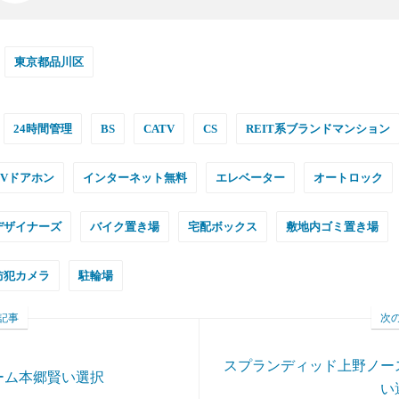
東京都品川区
24時間管理
BS
CATV
CS
REIT系ブランドマンション
TVドアホン
インターネット無料
エレベーター
オートロック
デザイナーズ
バイク置き場
宅配ボックス
敷地内ゴミ置き場
防犯カメラ
駐輪場
記事
次
スプランディッド上野ノー
ーム本郷賢い選択
い