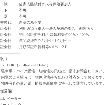
保 険 借家人賠償付き火災保険要加入
ペット 不可
楽 器 不可
鍵交換代 新築の為不要
保証会社 利用必須（※大手法人契約の場合、例外あり）
保証会社 初回保証委託料/月額賃料等の20％～100％
保証会社 年間継続料/0.8万円～1.0万円 or
保証会社 月額保証料賃料等の1％～2％
――――――
間取り
K～1LDK（25.46㎡～42.64㎡）
① 駐車場・バイク置場・駐輪場の詳細は、是非お問合せ下さい
② 内覧のご希望時は、物件現地待ち合わせ対応をしております
③ 物件写真の量と質、情報更新鮮度に特化して運営しています
物設備
エレベーター
オートロック