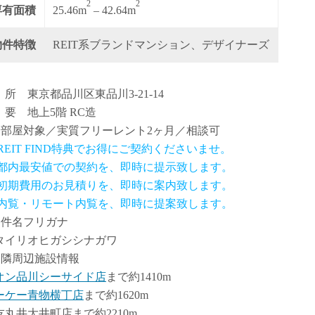
2
2
専有面積
25.46m
– 42.64m
物件特徴
REIT系ブランドマンション、デザイナーズ
 所 東京都品川区東品川3-21-14
 要 地上5階 RC造
全部屋対象／実質フリーレント2ヶ月／相談可
 REIT FIND特典でお得にご契約くださいませ。
.都内最安値での契約を、即時に提示致します。
.初期費用のお見積りを、即時に案内致します。
.内覧・リモート内覧を、即時に提案致します。
物件名フリガナ
タイリオヒガシシナガワ
近隣周辺施設情報
オン品川シーサイド店
まで約1410m
ーケー青物横丁店
まで約1620m
友丸井大井町店まで約2210m