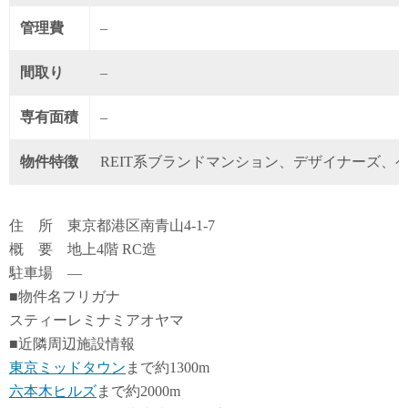
管理費
–
間取り
–
専有面積
–
物件特徴
REIT系ブランドマンション、デザイナーズ、
住 所 東京都港区南青山4-1-7
概 要 地上4階 RC造
駐車場 ―
■物件名フリガナ
スティーレミナミアオヤマ
■近隣周辺施設情報
東京ミッドタウン
まで約1300m
六本木ヒルズ
まで約2000m