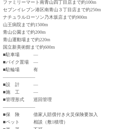
ファミリーマート南青山四丁目店まで約100m
セブンイレブン港区南青山３丁目店まで約250m
ナチュラルローソン乃木坂店まで約900m
山王病院まで約1500m
青山公園まで約200m
青山運動場まで約220m
国立新美術館まで約600m
■駐車場 ―
■バイク置場 ―
■駐輪場 有
―――――――
■設 計 ―
■施 工 ―
■管理形式 巡回管理
―――――――
■保 険 借家人賠償付き火災保険要加入
■ペット 相談（敷1積増）