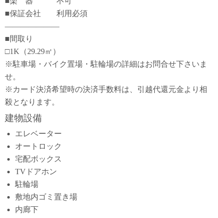
■楽 器 不可
■保証会社 利用必須
―――――――
■間取り
□1K（29.29㎡）
※駐車場・バイク置場・駐輪場の詳細はお問合せ下さいま
せ。
※カード決済希望時の決済手数料は、引越代還元金より相
殺となります。
建物設備
エレベーター
オートロック
宅配ボックス
TVドアホン
駐輪場
敷地内ゴミ置き場
内廊下