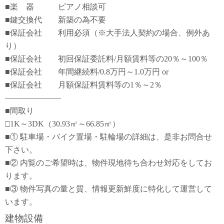
■楽 器 ピアノ相談可
■鍵交換代 新築の為不要
■保証会社 利用必須（※大手法人契約の場合、例外あ
り）
■保証会社 初回保証委託料/月額賃料等の20％～100％
■保証会社 年間継続料/0.8万円～1.0万円 or
■保証会社 月額保証料賃料等の1％～2％
―――――――
■間取り
□1K～3DK（30.93㎡～66.85㎡）
■① 駐車場・バイク置場・駐輪場の詳細は、是非お問合せ
下さい。
■② 内覧のご希望時は、物件現地待ち合わせ対応をしてお
ります。
■③ 物件写真の量と質、情報更新鮮度に特化して運営して
います。
建物設備