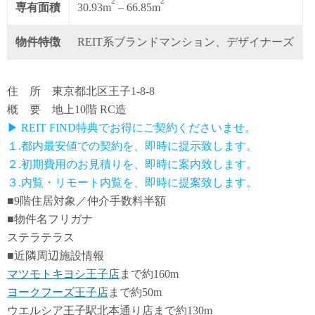
2
2
専有面積
30.93m
– 66.85m
物件特徴
REIT系ブランドマンション、デザイナーズ
住 所 東京都北区王子1-8-8
概 要 地上10階 RC造
▶ REIT FIND特典でお得にご契約くださいませ。
１.都内最安値での契約を、即時に提示致します。
２.初期費用のお見積りを、即時に案内致します。
３.内覧・リモート内覧を、即時に提案致します。
■9階住居対象／仲介手数料半額
■物件名フリガナ
ステラテラス
■近隣周辺施設情報
マツモトキヨシ王子店
まで約160m
ヨークフーズ王子店
まで約50m
ウエルシア王子駅北本通り店まで約130m