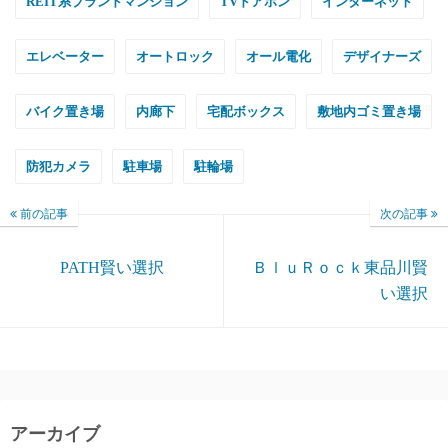
REIT系ブランドマンション
TVドアホン
インターネット
エレベーター
オートロック
オール電化
デザイナーズ
バイク置き場
内廊下
宅配ボックス
敷地内ゴミ置き場
防犯カメラ
駐車場
駐輪場
前の記事
次の記事
PATH賢い選択
ＢｌｕＲｏｃｋ東品川賢
い選択
アーカイブ