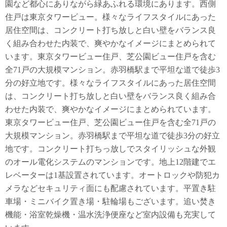
園など都心にありながら緑あふれる環境にあります。西側
住戸は東京タワービュー。様々なライフスタイルにあった
居住空間は、コンクリート打ち放しと白い壁をバランス良
く組み合わせた内装で、爽やかなイメージにまとめられて
います。東京タワービュー住戸、芝公園ビュー住戸を含む
全71戸の大規模マンション。赤羽橋駅まで平坦な道で徒歩3
分の好立地です。様々なライフスタイルにあった居住空間
は、コンクリート打ち放しと白い壁をバランス良く組み合
わせた内装で、爽やかなイメージにまとめられています。
東京タワービュー住戸、芝公園ビュー住戸を含む全71戸の
大規模マンション。赤羽橋駅まで平坦な道で徒歩3分の好立
地です。コンクリート打ちっ放しでスタイリッシュな外観
のオール電化システムのマンションです。地上12階建でエ
レベーターは1基設置されています。オートロックや防犯カ
メラなどセキュリティ面にも配慮されています。平置き駐
車場・ミニバイク置き場・駐輪場もございます。追い焚き
機能・浴室乾燥機・温水洗浄便座など室内設備も充実して