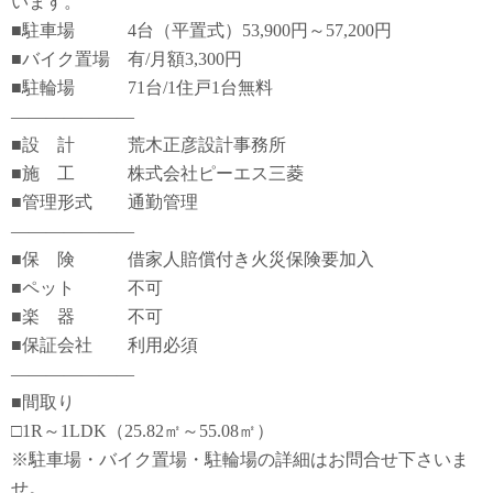
います。
■駐車場 4台（平置式）53,900円～57,200円
■バイク置場 有/月額3,300円
■駐輪場 71台/1住戸1台無料
―――――――
■設 計 荒木正彦設計事務所
■施 工 株式会社ピーエス三菱
■管理形式 通勤管理
―――――――
■保 険 借家人賠償付き火災保険要加入
■ペット 不可
■楽 器 不可
■保証会社 利用必須
―――――――
■間取り
□1R～1LDK（25.82㎡～55.08㎡）
※駐車場・バイク置場・駐輪場の詳細はお問合せ下さいま
せ。