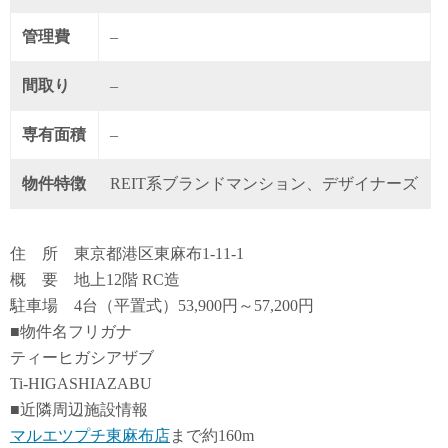
管理費
–
間取り
–
専有面積
–
物件特徴
REIT系ブランドマンション、デザイナーズ
住 所 東京都港区東麻布1-11-1
概 要 地上12階 RC造
駐車場 4台（平置式）53,900円～57,200円
■物件名フリガナ
ティーヒガシアザブ
Ti-HIGASHIAZABU
■近隣周辺施設情報
マルエツプチ東麻布店
まで約160m