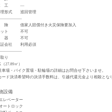
施 工 ―
管理形式 巡回管理
――――――
保 険 借家人賠償付き火災保険要加入
ペット 不可
楽 器 不可
保証会社 利用必須
――――――
間取り
K（27.89㎡）
駐車場・バイク置場・駐輪場の詳細はお問合せ下さいませ。
カード決済希望時の決済手数料は、引越代還元金より相殺とな
。
物設備
エレベーター
オートロック