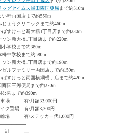
ブンイレブン墨田千歳店
まで約230m
ラッグセイムス墨田両国薬局
まで約510m
よい軒両国店まで約550m
みじょうクリニックまで約460m
いばすけっと新大橋1丁目店まで約230m
ーソン新大橋1丁目店まで約220m
国小学校まで約380m
本橋中学校まで約580m
ーソン新大橋1丁目店まで約190m
ンゼルファミリー両国店まで約150m
いばすけっと両国横綱横丁店まで約420m
田両国三郵便局まで約270m
国公園まで約390m
駐車場 有/月額33,000円
イク置場 有/月額3,300円
駐輪場 有/ステッカー代1,000円
――――――
設 計 ―