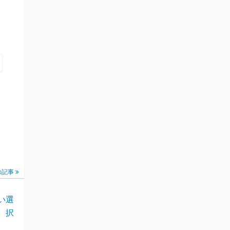
の記事
い選
択