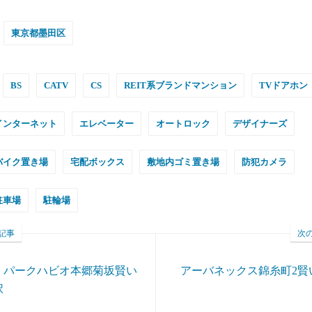
東京都墨田区
BS
CATV
CS
REIT系ブランドマンション
TVドアホン
インターネット
エレベーター
オートロック
デザイナーズ
バイク置き場
宅配ボックス
敷地内ゴミ置き場
防犯カメラ
駐車場
駐輪場
記事
次
・パークハビオ本郷菊坂賢い
アーバネックス錦糸町2賢
択