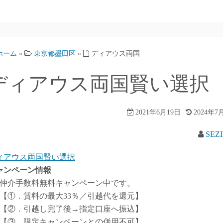
ホーム
»
東京都墨田区
»
ディアウス両国
ディアウス両国賢い選択
2021年6月19日
2024年7
SEZ
ィアウス両国賢い選択
ャンペーン情報
仲介手数料無料
キャンペーン中です。
【①．賃料の最大33％／引越代を還元】
【②．引越し完了後→指定口座へ振込】
【③．限定キャンペーンとの併用不可】