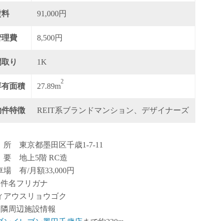
賃料
91,000円
管理費
8,500円
間取り
1K
2
専有面積
27.89m
物件特徴
REIT系ブランドマンション、デザイナーズ
 所 東京都墨田区千歳1-7-11
 要 地上5階 RC造
場 有/月額33,000円
物件名フリガナ
ィアウスリョウゴク
近隣周辺施設情報