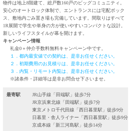
物件は地上8階建て、総戸数160戸のビッグコミュニティ。
安心のオートロック体制で、エントランスには宅配ボック
ス、敷地内ごみ置き場も完備しています。間取りはすべて
1R展開で学生や単身の方が使いやすいコンパクトな設計。
新しいライフスタイルが幕を開けます。
キャンペーン情報
礼金0
＋
仲介手数料無料
キャンペーン中です。
１．都内最安値での契約は、是非お任せください。
２．初期費用のお見積りは、是非お任せください。
３．内覧・リモート内覧は、是非お任せください。
※諸条件・詳細等は是非お問合せ下さいませ。
最寄駅
JR山手線「田端駅」徒歩7分
JR京浜東北線「田端駅」徒歩7分
東京メトロ千代田線「西日暮里駅」徒歩9分
日暮里・舎人ライナー「西日暮里駅」徒歩9分
京成本線「新三河島駅」徒歩14分