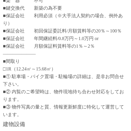
■楽 器 不可
■鍵交換代 新築の為不要
■保証会社 利用必須（※大手法人契約の場合、例外あ
り）
■保証会社 初回保証委託料/月額賃料等の20％～100％
■保証会社 年間継続料/0.8万円～1.0万円 or
■保証会社 月額保証料賃料等の1％～2％
―――――――
■間取り
□1R（12.24㎡～15.68㎡）
■① 駐車場・バイク置場・駐輪場の詳細は、是非お問合せ
下さい。
■② 内覧のご希望時は、物件現地待ち合わせ対応をしてお
ります。
■③ 物件写真の量と質、情報更新鮮度に特化して運営して
います。
建物設備