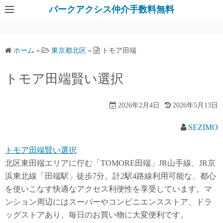
パークアクシス仲介手数料無料
ホーム
»
東京都北区
»
トモア田端
トモア田端賢い選択
2026年2月4日
2026年5月13日
SEZIMO
トモア田端賢い選択
北区東田端エリアに佇む「TOMORE田端」JR山手線、JR京
浜東北線「田端駅」徒歩7分。計2駅4路線利用可能な、都心
を使いこなす快適なアクセス利便性を享受しています。マ
ンション周辺にはスーパーやコンビニエンスストア、ドラ
ッグストアあり、毎日のお買い物に大変便利です。