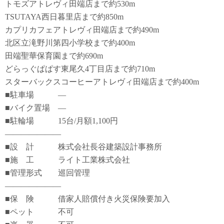
トモズアトレヴィ田端店まで約530m
TSUTAYA西日暮里店まで約850m
カプリカフェアトレヴィ田端店まで約490m
北区立滝野川第四小学校まで約400m
田端聖華保育園まで約690m
どらっぐぱぱす東尾久4丁目店まで約710m
スターバックスコーヒーアトレヴィ田端店まで約400m
■駐車場 ―
■バイク置場 ―
■駐輪場 15台/月額1,100円
―――――――
■設 計 株式会社長谷建築設計事務所
■施 工 ライト工業株式会社
■管理形式 巡回管理
―――――――
■保 険 借家人賠償付き火災保険要加入
■ペット 不可