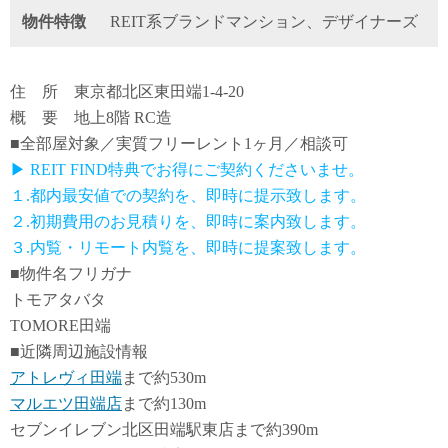
物件特徴
REIT系ブランドマンション、デザイナーズ
住 所 東京都北区東田端1-4-20
概 要 地上8階 RC造
■全部屋対象／実質フリーレント1ヶ月／相談可
▶ REIT FIND特典でお得にご契約くださいませ。
１.都内最安値での契約を、即時に提示致します。
２.初期費用のお見積りを、即時に案内致します。
３.内覧・リモート内覧を、即時に提案致します。
■物件名フリガナ
トモアタバタ
TOMORE田端
■近隣周辺施設情報
アトレヴィ田端
まで約530m
マルエツ田端店
まで約130m
セブンイレブン北区田端駅東店まで約390m