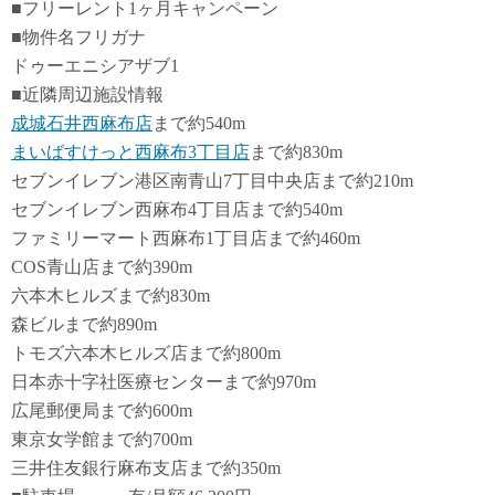
■フリーレント1ヶ月キャンペーン
■物件名フリガナ
ドゥーエニシアザブ1
■近隣周辺施設情報
成城石井西麻布店
まで約540m
まいばすけっと西麻布3丁目店
まで約830m
セブンイレブン港区南青山7丁目中央店まで約210m
セブンイレブン西麻布4丁目店まで約540m
ファミリーマート西麻布1丁目店まで約460m
COS青山店まで約390m
六本木ヒルズまで約830m
森ビルまで約890m
トモズ六本木ヒルズ店まで約800m
日本赤十字社医療センターまで約970m
広尾郵便局まで約600m
東京女学館まで約700m
三井住友銀行麻布支店まで約350m