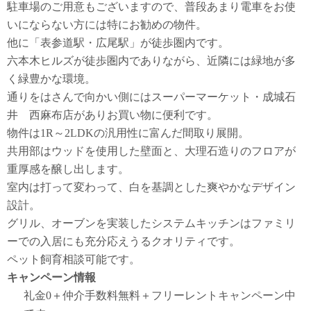
駐車場のご用意もございますので、普段あまり電車をお使
いにならない方には特にお勧めの物件。
他に「表参道駅・広尾駅」が徒歩圏内です。
六本木ヒルズが徒歩圏内でありながら、近隣には緑地が多
く緑豊かな環境。
通りをはさんで向かい側にはスーパーマーケット・成城石
井 西麻布店がありお買い物に便利です。
物件は1R～2LDKの汎用性に富んだ間取り展開。
共用部はウッドを使用した壁面と、大理石造りのフロアが
重厚感を醸し出します。
室内は打って変わって、白を基調とした爽やかなデザイン
設計。
グリル、オーブンを実装したシステムキッチンはファミリ
ーでの入居にも充分応えうるクオリティです。
ペット飼育相談可能です。
キャンペーン情報
礼金0
＋
仲介手数料無料
＋
フリーレント
キャンペーン中