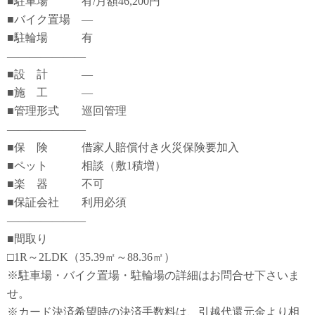
■駐車場 有/月額46,200円
■バイク置場 ―
■駐輪場 有
―――――――
■設 計 ―
■施 工 ―
■管理形式 巡回管理
―――――――
■保 険 借家人賠償付き火災保険要加入
■ペット 相談（敷1積増）
■楽 器 不可
■保証会社 利用必須
―――――――
■間取り
□1R～2LDK（35.39㎡～88.36㎡）
※駐車場・バイク置場・駐輪場の詳細はお問合せ下さいま
せ。
※カード決済希望時の決済手数料は、引越代還元金より相