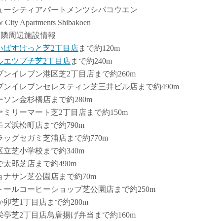
ューシティアパートメンツシバコウエン
 City Apartments Shibakoen
近隣周辺施設情報
いばすけっと芝2丁目店
まで約120m
ルエツプチ芝2丁目店
まで約240m
ブンイレブン港区芝2丁目店まで約260m
ブンイレブンセレスティン芝三井ビル店まで約490m
ーソン金杉橋店まで約280m
ァミリーマート芝2丁目店まで約150m
モズ浜松町店まで約790m
ラッグセガミ芝浦店まで約770m
区立芝小学校まで約340m
で太郎芝店まで約490m
ョナサン芝公園店まで約70m
トールコーヒーショップ芝公園店まで約250m
か卯芝1丁目店まで約280m
栄亭芝2丁目店鳥唐揚げ弁当まで約160m