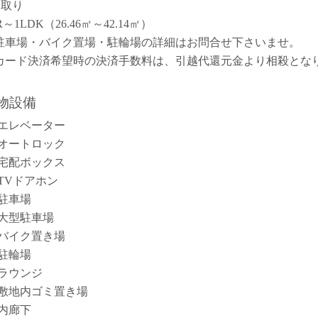
間取り
R～1LDK（26.46㎡～42.14㎡）
駐車場・バイク置場・駐輪場の詳細はお問合せ下さいませ。
カード決済希望時の決済手数料は、引越代還元金より相殺とな
。
物設備
エレベーター
オートロック
宅配ボックス
TVドアホン
駐車場
大型駐車場
バイク置き場
駐輪場
ラウンジ
敷地内ゴミ置き場
内廊下