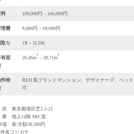
賃料
109,000円 – 160,000円
管理費
8,000円 – 10,000円
間取り
1R – 1LDK
2
2
専有面
26.46m
– 38.71m
積
物件特
REIT系ブランドマンション、デザイナーズ、ペット
徴
可
 所 東京都港区芝2-1-21
 要 地上14階 SRC造
場 有/月額38,500円
物件名フリガナ