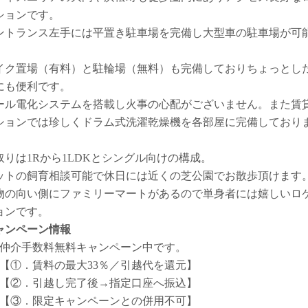
ションです。
ントランス左手には平置き駐車場を完備し大型車の駐車場が可
。
イク置場（有料）と駐輪場（無料）も完備しておりちょっとし
にも便利です。
ール電化システムを搭載し火事の心配がございません。また賃
ションでは珍しくドラム式洗濯乾燥機を各部屋に完備しており
。
取りは1Rから1LDKとシングル向けの構成。
ットの飼育相談可能で休日には近くの芝公園でお散歩頂けます
物の向い側にファミリーマートがあるので単身者には嬉しいロ
ョンです。
ャンペーン情報
仲介手数料無料
キャンペーン中です。
【①．賃料の最大33％／引越代を還元】
【②．引越し完了後→指定口座へ振込】
【③．限定キャンペーンとの併用不可】