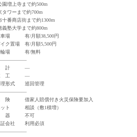
公園増上寺まで約500m
京タワーまで約700m
布十番商店街まで約1300m
應義塾大学まで約800m
駐車場 有/月額38,500円
イク置場 有/月額5,500円
駐輪場 有/無料
――――――
設 計 ―
施 工 ―
管理形式 巡回管理
――――――
保 険 借家人賠償付き火災保険要加入
ペット 相談（敷1積増）
楽 器 不可
保証会社 利用必須
――――――