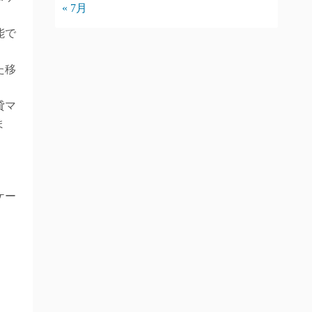
« 7月
能で
た移
貸マ
ま
。
ケー