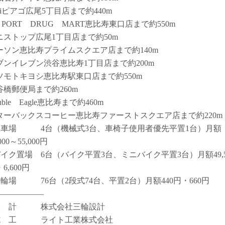
niピアゴ広尾5丁目店まで約440m
－PORT DRUG MART恵比寿東口店まで約550m
ニストップ広尾1丁目店まで約50m
ーソン恵比寿プライムスクエア店まで約140m
ブンイレブン渋谷恵比寿1丁目店まで約200m
ツモトキヨシ恵比寿駅東口店まで約550m
谷橋郵便局まで約260m
uble Eagle恵比寿まで約460m
ターバックスコーヒー恵比寿ファーストスクエア店まで約220m
駐車場 4台（機械式3台、車椅子使用者優先平置1台）月額
,000～55,000円
バイク置場 6台（バイク平置3台、ミニバイク平置3台）月額49,5
6,600円
駐輪場 76台（2段式74台、平置2台）月額440円・660円
――――――
設 計 株式会社三輪設計
施 工 ライト工業株式会社