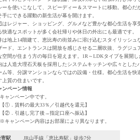
シーを使いこなして、スピーディー＆スマートに移動。都心だ
そ手にできる躍動の新生活が幕を開けます。
辺はレジャー、ショッピング、グルメなど豊かな都心生活を享
る快適なスポットが多く会社帰りや休日の外出にも最適です。
件は地上14階建て、恵比寿の街並みに溶け込むスタイリッシュ
ザード。エントランスは開放を感じさせる二層吹抜、ラグジュ
な空間が住まう方の毎日を迎えます。1R～LDKタイプを展開し
内は人造大理石天板を採用したシステムキッチンや広々とした
ーム等、分譲マンションならではの設備・仕様。都心生活を快
す上質の住まいです。
ャンペーン情報
キャンペーン中です。
【①．賃料の最大33％／引越代を還元】
【②．引越し完了後→指定口座へ振込】
※キャンペーン内容はお部屋により異なります。
最寄駅
JR山手線「恵比寿駅」徒歩7分