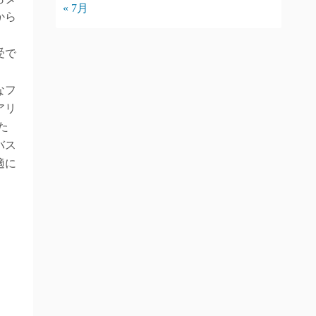
« 7月
から
受で
なフ
アリ
た
バス
適に