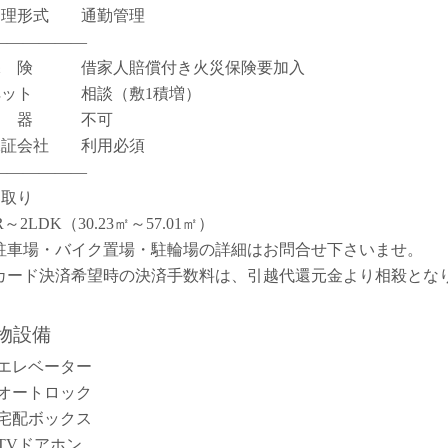
管理形式 通勤管理
――――――
保 険 借家人賠償付き火災保険要加入
ペット 相談（敷1積増）
楽 器 不可
保証会社 利用必須
――――――
間取り
R～2LDK（30.23㎡～57.01㎡）
駐車場・バイク置場・駐輪場の詳細はお問合せ下さいませ。
カード決済希望時の決済手数料は、引越代還元金より相殺とな
。
物設備
エレベーター
オートロック
宅配ボックス
TVドアホン