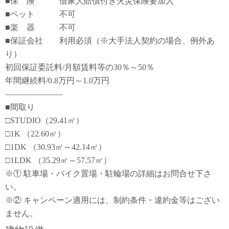
■保 険 借家人賠償付き火災保険要加入
■ペット 不可
■楽 器 不可
■保証会社 利用必須（※大手法人契約の場合、例外あ
り）
初回保証委託料/月額賃料等の30％～50％
年間継続料/0.8万円～1.0万円
―――――――
■間取り
□STUDIO（29.41㎡）
□1K （22.60㎡）
□1DK （30.93㎡～42.14㎡）
□1LDK （35.29㎡～57.57㎡）
※① 駐車場・バイク置場・駐輪場の詳細はお問合せ下さ
い。
※② キャンペーン適用には、制約条件・違約金等はござい
ません。