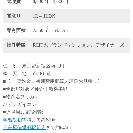
管理費
8,000円 – 8,000円
間取り
1R – 1LDK
2
2
専有面積
22.60m
– 53.57m
物件特徴
REIT系ブランドマンション、デザイナーズ
住 所 東京都新宿区南元町
概 要 地上5階 RC造
■【→ 契約金／初期費用概算／即日お見積り】
■全部屋対象／仲介手数料半額
■物件名フリガナ
ハビテガイエン
■近隣周辺施設情報
学習院初等科
まで約640m
日高屋信濃町駅前店
まで約640m