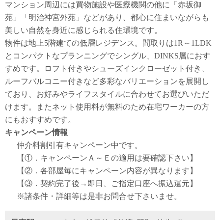
マンション周辺には買物施設や医療機関の他に「赤坂御
苑」「明治神宮外苑」などがあり、都心に住まいながらも
美しい自然を身近に感じられる住環境です。
物件は地上5階建ての低層レジデンス。間取りは1R～1LDK
とコンパクトなプランニングでシングル、DINKS層におす
すめです。ロフト付きやシューズインクローゼット付き、
ルーフバルコニー付きなど多彩なバリエーションを展開し
ており、お好みやライフスタイルに合わせてお選びいただ
けます。またネット使用料が無料のため在宅ワーカーの方
にもおすすめです。
キャンペーン情報
仲介料割引有
キャンペーン中です。
【①．キャンペーンＡ～Ｅの適用は要確認下さい】
【②．各部屋毎にキャンペーン内容が異なります】
【③．契約完了後→即日、ご指定口座へ振込還元】
※諸条件・詳細等は是非お問合せ下さいませ。