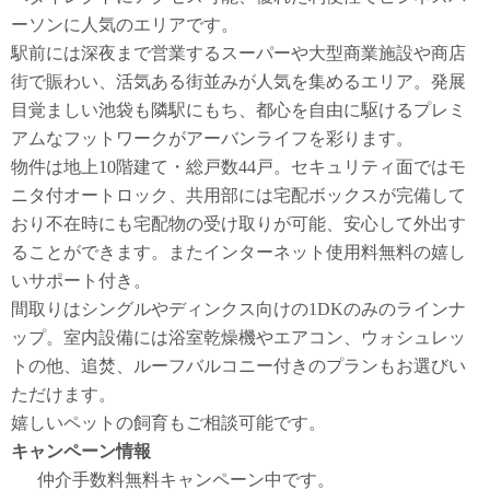
ーソンに人気のエリアです。
駅前には深夜まで営業するスーパーや大型商業施設や商店
街で賑わい、活気ある街並みが人気を集めるエリア。発展
目覚ましい池袋も隣駅にもち、都心を自由に駆けるプレミ
アムなフットワークがアーバンライフを彩ります。
物件は地上10階建て・総戸数44戸。セキュリティ面ではモ
ニタ付オートロック、共用部には宅配ボックスが完備して
おり不在時にも宅配物の受け取りが可能、安心して外出す
ることができます。またインターネット使用料無料の嬉し
いサポート付き。
間取りはシングルやディンクス向けの1DKのみのラインナ
ップ。室内設備には浴室乾燥機やエアコン、ウォシュレッ
トの他、追焚、ルーフバルコニー付きのプランもお選びい
ただけます。
嬉しいペットの飼育もご相談可能です。
キャンペーン情報
仲介手数料無料
キャンペーン中です。