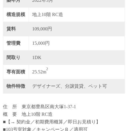
築年月
2022年3月
構造規模
地上10階 RC造
賃料
109,000円
管理費
15,000円
間取り
1DK
2
専有面積
25.52m
物件特徴
デザイナーズ、分譲賃貸、ペット可
住 所 東京都豊島区南大塚1-37-1
概 要 地上10階 RC造
■【→ 契約金／初期費用概算／即日お見積り】
■103号室対象／キャンペーンＢ／適用可