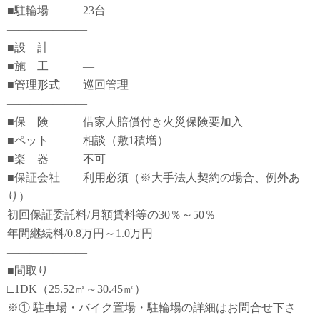
■駐輪場 23台
―――――――
■設 計 ―
■施 工 ―
■管理形式 巡回管理
―――――――
■保 険 借家人賠償付き火災保険要加入
■ペット 相談（敷1積増）
■楽 器 不可
■保証会社 利用必須（※大手法人契約の場合、例外あ
り）
初回保証委託料/月額賃料等の30％～50％
年間継続料/0.8万円～1.0万円
―――――――
■間取り
□1DK（25.52㎡～30.45㎡）
※① 駐車場・バイク置場・駐輪場の詳細はお問合せ下さ