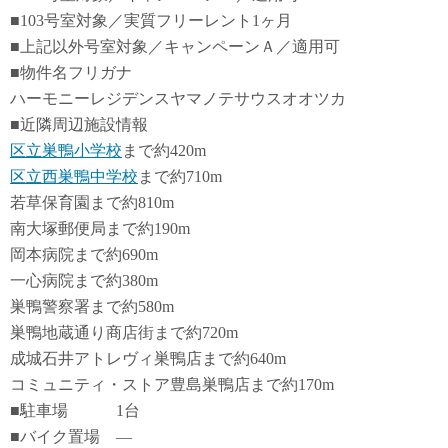
■103号室対象／実質フリーレント1ヶ月
■上記以外号室対象／キャンペーンＡ／適用可
■物件名フリガナ
ハーモニーレジデンスヤマノテサウスオオツカ
■近隣周辺施設情報
区立巣鴨小学校
まで約420m
区立西巣鴨中学校
まで約710m
若草保育園まで約810m
南大塚郵便局まで約190m
岡本病院まで約690m
一心病院まで約380m
巣鴨警察署まで約580m
巣鴨地蔵通り商店街まで約720m
成城石井アトレヴィ巣鴨店まで約640m
コミュニティ・ストア豊島巣鴨店まで約170m
■駐車場 1台
■バイク置場 ―