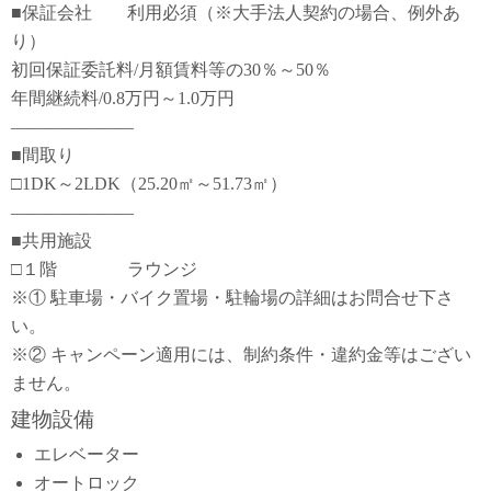
■保証会社 利用必須（※大手法人契約の場合、例外あ
り）
初回保証委託料/月額賃料等の30％～50％
年間継続料/0.8万円～1.0万円
―――――――
■間取り
□1DK～2LDK（25.20㎡～51.73㎡）
―――――――
■共用施設
□１階 ラウンジ
※① 駐車場・バイク置場・駐輪場の詳細はお問合せ下さ
い。
※② キャンペーン適用には、制約条件・違約金等はござい
ません。
建物設備
エレベーター
オートロック