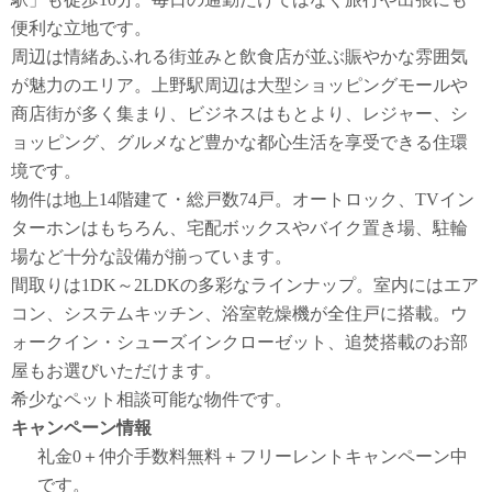
便利な立地です。
周辺は情緒あふれる街並みと飲食店が並ぶ賑やかな雰囲気
が魅力のエリア。上野駅周辺は大型ショッピングモールや
商店街が多く集まり、ビジネスはもとより、レジャー、シ
ョッピング、グルメなど豊かな都心生活を享受できる住環
境です。
物件は地上14階建て・総戸数74戸。オートロック、TVイン
ターホンはもちろん、宅配ボックスやバイク置き場、駐輪
場など十分な設備が揃っています。
間取りは1DK～2LDKの多彩なラインナップ。室内にはエア
コン、システムキッチン、浴室乾燥機が全住戸に搭載。ウ
ォークイン・シューズインクローゼット、追焚搭載のお部
屋もお選びいただけます。
希少なペット相談可能な物件です。
キャンペーン情報
礼金0
＋
仲介手数料無料
＋
フリーレント
キャンペーン中
です。