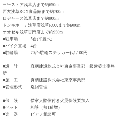
三平ストア浅草店まで約650m
西友浅草ROX食品館まで約700m
ロヂャース浅草店まで約900m
ドンキホーテ浅草店浅草ROXまで約900m
オオゼキ浅草雷門店まで約950m
■駐車場 5台(平置式)
■バイク置場 4台
■駐輪場 70台/駐輪ステッカー代1,100円
―――――――
■設 計 真柄建設株式会社東京事業部一級建築士事務
所
■施 工 真柄建設株式会社東京事業部
■管理形式 巡回管理
―――――――
■保 険 借家人賠償付き火災保険要加入
■ペット 相談（敷1積増）
■楽 器 ピアノ相談可