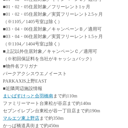
■01・02・05住居対象／フリーレント1ヶ月
■01・02・05住居対象／実質フリーレント2.5ヶ月
（※1105／1405号室は除く）
■03・04・06住居対象／キャンペーンＢ／適用可
■03・04・06住居対象／実質フリーレント1.5ヶ月
（※1104／1404号室は除く）
■上記以外住居対象／キャンペーンＣ／適用可
（※初回保証料を当社がキャッシュバック）
■物件名フリガナ
パークアクシスウエノイースト
PARKAXIS上野EAST
■近隣周辺施設情報
まいばすけっと合羽橋南
まで約110m
ファミリーマート台東松が谷店まで約140m
セブンイレブン台東松が谷一丁目店まで約190m
マルエツ東上野店
まで約350m
かっぱ橋道具街まで約450m