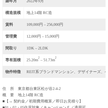
築年月
2022年9月
構造規模
地上14階 RC造
賃料
109,000円 – 256,000円
管理費
12,000円 – 15,000円
間取り
1DK – 2LDK
2
2
専有面積
25.20m
– 51.73m
物件特徴
REIT系ブランドマンション、デザイナーズ、
住 所 東京都台東区松が谷2-4-2
概 要 地上14階 RC造
■【→ 契約金／初期費用概算／即日お見積り】
■01・02・05住居対象／キャンペーンＥ／適用可