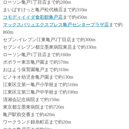
ローソン亀戸1丁目店まで約200m
まいばすけっと亀戸松代橋店まで約310m
コモディイイダ食彩館亀戸店
まで約450m
マックスバリュエクスプレス亀戸センタープラザ店
まで約
860m
セブン-イレブン江東亀戸2丁目店まで約300m
セブンイレブン都立墨東病院東店まで約330m
ローソン亀戸1丁目店まで約160m
ポポラー東京亀戸園まで約570m
おはよう保育園亀戸まで約310m
ピノキオ幼児舎亀戸園まで約130m
江東区立第一亀戸小学校まで約510m
江東区立第三亀戸中学校まで約190m
清湘会記念病院まで約150m
東京都立墨東病院まで約720m
亀戸駅前交番まで約420m
ワークランド錦糸町店まで約20m