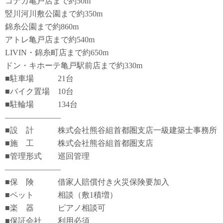
コナカ亀戸店まで約50m
竪川河川敷公園まで約350m
錦糸公園まで約860m
アトレ亀戸店まで約540m
LIVIN・錦糸町店まで約650m
ドン・キホーテ亀戸駅前店まで約330m
■駐車場 21台
■バイク置場 10台
■駐輪場 134台
―――――――
■設 計 株式会社熊谷組首都圏支店一級建築士事務所
■施 工 株式会社熊谷組首都圏支店
■管理形式 巡回管理
―――――――
■保 険 借家人賠償付き火災保険要加入
■ペット 相談（敷1積増）
■楽 器 ピアノ相談可
■保証会社 利用必須