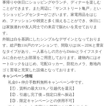
事帰りや休日にショッピングやランチ、ディナーを楽しむ
ことができます。また周辺に「サンストリート亀戸」とい
うショッピングセンターがございます。家電用品をはじ
め、ファッションや雑貨と多く揃えることができ、休日に
は家族連れや友人同士での来店で賑わいを見せておりま
す。
外観は白を基調にしたシンプルなデザインとなっておりま
す。総戸数116戸のマンションで、間取りは1K～2DKと豊富
なタイプがあり、一人暮らしの方からDinksとライフスタイ
ルに合わせたお部屋をご用意しております。建物内にはオ
ートロックをはじめ、宅配ロッカー、防犯カメラ、敷地内
ゴミ置場と充実した設備となっております。
キャンペーン情報
礼金0
＋
仲介手数料無料
キャンペーン中です。
【①．賃料の最大33％／引越代を還元】
【②．引越し完了後→指定口座へ振込】
【③．限定キャンペーンとの併用不可】