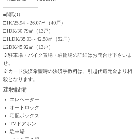
―――――――
■間取り
□1K/25.94～26.07㎡（40戸）
□1DK/30.79㎡（13戸）
□1LDK/35.03～42.58㎡（52戸）
□2DK/45.92㎡（13戸）
※駐車場・バイク置場・駐輪場の詳細はお問合せ下さいま
せ。
※カード決済希望時の決済手数料は、引越代還元金より相
殺となります。
建物設備
エレベーター
オートロック
宅配ボックス
TVドアホン
駐車場