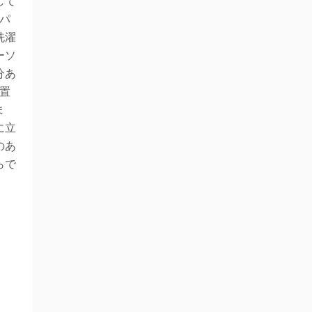
して
パ
洗濯
ーソ
分あ
置
ま
に立
のあ
らで