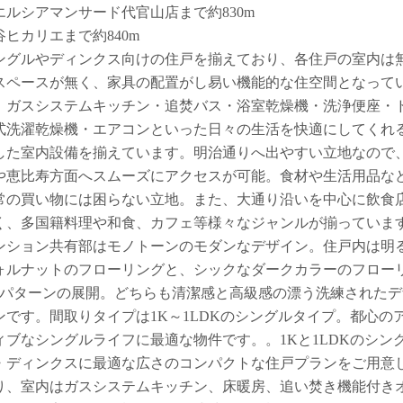
エルシアマンサード代官山店まで約830m
谷ヒカリエまで約840m
ングルやディンクス向けの住戸を揃えており、各住戸の室内は
スペースが無く、家具の配置がし易い機能的な住空間となって
。ガスシステムキッチン・追焚バス・浴室乾燥機・洗浄便座・
式洗濯乾燥機・エアコンといった日々の生活を快適にしてくれ
した室内設備を揃えています。明治通りへ出やすい立地なので
や恵比寿方面へスムーズにアクセスが可能。食材や生活用品な
常の買い物には困らない立地。また、大通り沿いを中心に飲食
く、多国籍料理や和食、カフェ等様々なジャンルが揃っていま
ンション共有部はモノトーンのモダンなデザイン。住戸内は明
ォルナットのフローリングと、シックなダークカラーのフロー
2パターンの展開。どちらも清潔感と高級感の漂う洗練されたデ
ンです。間取りタイプは1K～1LDKのシングルタイプ。都心の
ィブなシングルライフに最適な物件です。。1Kと1LDKのシン
・ディンクスに最適な広さのコンパクトな住戸プランをご用意
り、室内はガスシステムキッチン、床暖房、追い焚き機能付き