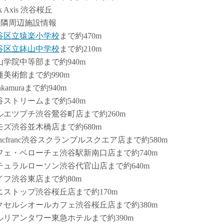
rk Axis 渋谷桜丘
近隣周辺施設情報
谷区立猿楽小学校
まで約470m
谷区立鉢山中学校
まで約210m
山学院中等部まで約940m
種美術館まで約990m
nkamuraまで約940m
谷ストリームまで約540m
ルエツプチ渋谷鶯谷町店まで約260m
モズ渋谷並木橋店まで約680m
ancfranc渋谷スクランブルスクエア店まで約580m
フェ・ベローチェ渋谷駅新南口店まで約740m
チュラルローソン渋谷代官山店まで約640m
イフ渋谷東店まで約80m
ニストップ渋谷桜丘店まで約170m
クセルシオールカフェ渋谷桜丘店まで約380m
ルリアンタワー東急ホテルまで約390m