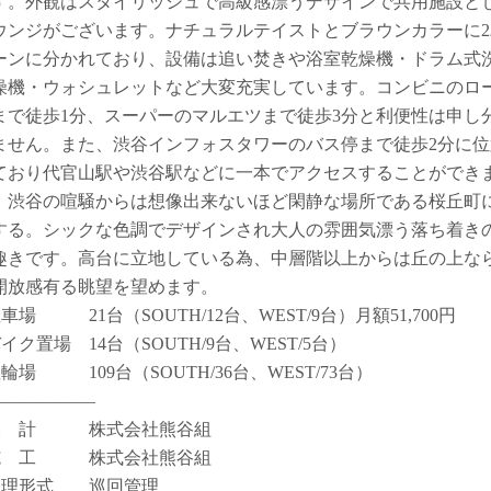
す。外観はスタイリッシュで高級感漂うデザインで共用施設と
ウンジがございます。ナチュラルテイストとブラウンカラーに2
ーンに分かれており、設備は追い焚きや浴室乾燥機・ドラム式
燥機・ウォシュレットなど大変充実しています。コンビニのロ
まで徒歩1分、スーパーのマルエツまで徒歩3分と利便性は申し
ません。また、渋谷インフォスタワーのバス停まで徒歩2分に位
ており代官山駅や渋谷駅などに一本でアクセスすることができ
。渋谷の喧騒からは想像出来ないほど閑静な場所である桜丘町
する。シックな色調でデザインされ大人の雰囲気漂う落ち着き
趣きです。高台に立地している為、中層階以上からは丘の上な
開放感有る眺望を望めます。
車場 21台（SOUTH/12台、WEST/9台）月額51,700円
イク置場 14台（SOUTH/9台、WEST/5台）
駐輪場 109台（SOUTH/36台、WEST/73台）
――――――
設 計 株式会社熊谷組
施 工 株式会社熊谷組
管理形式 巡回管理