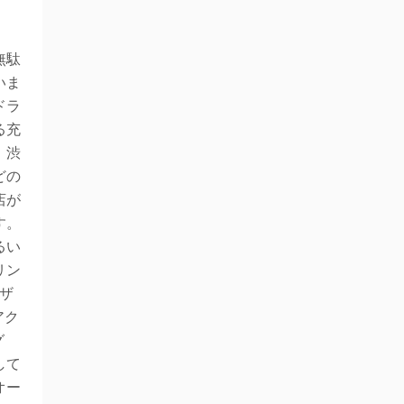
無駄
いま
ドラ
る充
、渋
どの
店が
す。
るい
リン
ザ
アク
グ
して
オー