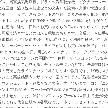
バス、浴室換気乾燥機、ドラム式洗濯乾燥機、ピクチャーレー
立洗面台、温水洗浄便座などの充実した設備を完備し快適な暮
サポートします。さらにペットの飼育、楽器の演奏が相談可能
います。渋谷駅まで徒歩6分と利便性の高い立地にありながらも
な住宅街に建ち、日常のお買い物から休日のショッピング、お
で周辺で済ますことの出来る環境にあります。交通はＪＲ山手
急東横線・渋谷駅徒歩6分、明治通りに近く利便性良好。すぐ近
大型スーパーマーケット・ライフがありお買い物至便です。住
LDKと2LDKの全47戸。明るいウォルナットとダークブラウンの
ーリングの2パターンの展開です。住戸デザインはシンプルな中
練されたセンスが見えるナチュラルモダンな空間。設備機能は
様の充実したラインナップで暮らしやすい設計です。外観はス
ッシュで高級感漂うデザインで、室内はドラム式洗濯機や浴室
・ウォシュレット・追炊きなど大変充実しています。コンビニ
ソンまで徒歩1分、スーパーのマルエツまで徒歩3分と利便性は
ありません。また、渋谷インフォスタワーのバス停まで徒歩2分
置しており代官山駅や渋谷駅などに一本でアクセスすることが