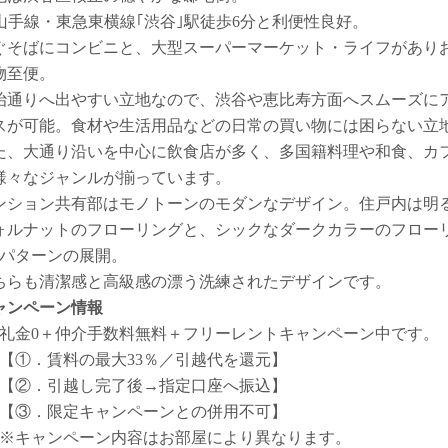
R山手線・東急東横線｢渋谷｣駅徒歩6分と利便性良好。
ぐそばにコンビニと、大型スーパーマーケット・ライフがあり
物至便。
治通りへ出やすい立地なので、渋谷や恵比寿方面へスムーズに
スが可能。食材や生活用品などの日常の買い物には困らない立
た、大通り沿いを中心に飲食店が多く、多国籍料理や和食、カ
様々なジャンルが揃っています。
ンション共有部はモノトーンのモダンなデザイン。住戸内は明
ォルナットのフローリングと、シックなダークカラーのフロー
2パターンの展開。
ちらも清潔感と高級感の漂う洗練されたデザインです。
ャンペーン情報
礼金0
＋
仲介手数料無料
＋
フリーレント
キャンペーン中です。
【①．賃料の最大33％／引越代を還元】
【②．引越し完了後→指定口座へ振込】
【③．限定キャンペーンとの併用不可】
※キャンペーン内容はお部屋により異なります。