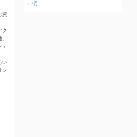
« 7月
お買
アク
地。
フェ
るい
リン