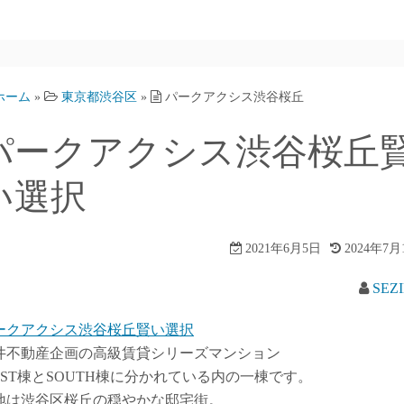
ホーム
»
東京都渋谷区
»
パークアクシス渋谷桜丘
パークアクシス渋谷桜丘
い選択
2021年6月5日
2024年7月
SEZ
ークアクシス渋谷桜丘賢い選択
井不動産企画の高級賃貸シリーズマンション
EST棟とSOUTH棟に分かれている内の一棟です。
地は渋谷区桜丘の穏やかな邸宅街。