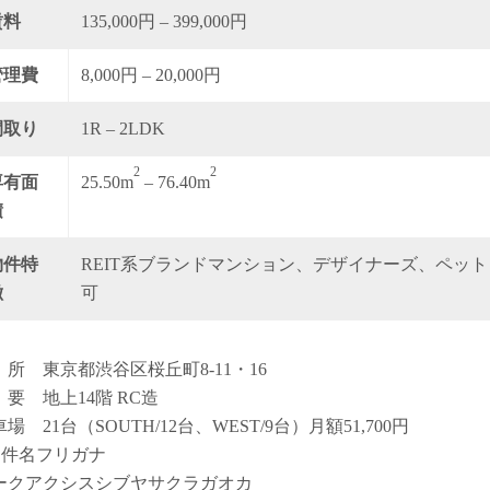
賃料
135,000円 – 399,000円
管理費
8,000円 – 20,000円
間取り
1R – 2LDK
2
2
専有面
25.50m
– 76.40m
積
物件特
REIT系ブランドマンション、デザイナーズ、ペット
徴
可
 所 東京都渋谷区桜丘町8-11・16
 要 地上14階 RC造
場 21台（SOUTH/12台、WEST/9台）月額51,700円
物件名フリガナ
ークアクシスシブヤサクラガオカ