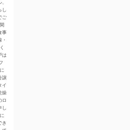
ル、
らし
でご
閑
食事
線・
く
戸は
フ
に
分譲
タイ
乾燥
のロ
申し
に
でき