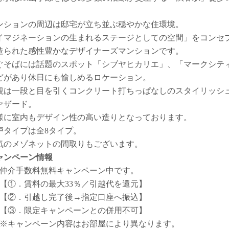
。
ンションの周辺は邸宅が立ち並ぶ穏やかな住環境。
イマジネーションの生まれるステージとしての空間」をコンセ
造られた感性豊かなデザイナーズマンションです。
ぐそばには話題のスポット「シブヤヒカリエ」、「マークシテ
どがあり休日にも愉しめるロケーション。
観は一段と目を引くコンクリート打ちっぱなしのスタイリッシ
ァザード。
様に室内もデザイン性の高い造りとなっております。
戸タイプは全8タイプ。
気のメゾネットの間取りもございます。
ャンペーン情報
仲介手数料無料
キャンペーン中です。
【①．賃料の最大33％／引越代を還元】
【②．引越し完了後→指定口座へ振込】
【③．限定キャンペーンとの併用不可】
※キャンペーン内容はお部屋により異なります。