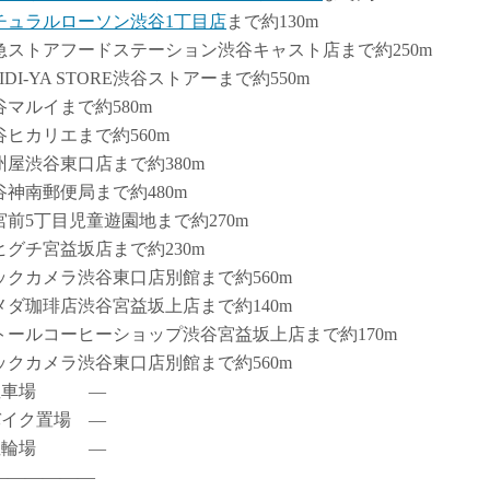
チュラルローソン渋谷1丁目店
まで約130m
急ストアフードステーション渋谷キャスト店まで約250m
IDI-YA STORE渋谷ストアーまで約550m
谷マルイまで約580m
谷ヒカリエまで約560m
州屋渋谷東口店まで約380m
谷神南郵便局まで約480m
宮前5丁目児童遊園地まで約270m
ヒグチ宮益坂店まで約230m
ックカメラ渋谷東口店別館まで約560m
メダ珈琲店渋谷宮益坂上店まで約140m
トールコーヒーショップ渋谷宮益坂上店まで約170m
ックカメラ渋谷東口店別館まで約560m
駐車場 ―
バイク置場 ―
駐輪場 ―
――――――