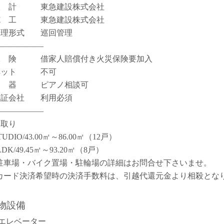
設 計 東急建設株式会社
施 工 東急建設株式会社
管理形式 巡回管理
――――――
保 険 借家人賠償付き火災保険要加入
ペット 不可
楽 器 ピアノ相談可
保証会社 利用必須
――――――
間取り
TUDIO/43.00㎡～86.00㎡（12戸）
LDK/49.45㎡～93.20㎡（8戸）
駐車場・バイク置場・駐輪場の詳細はお問合せ下さいませ。
カード決済希望時の決済手数料は、引越代還元金より相殺とな
。
物設備
エレベーター