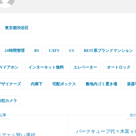
東京都渋谷区
24時間管理
BS
CATV
CS
REIT系ブランドマンション
TVドアホン
インターネット無料
エレベーター
オートロック
デザイナーズ
内廊下
宅配ボックス
敷地内ゴミ置き場
楽器
防犯カメラ
記事
次
パークキューブ代々木富ヶ
リアエム賢い選択