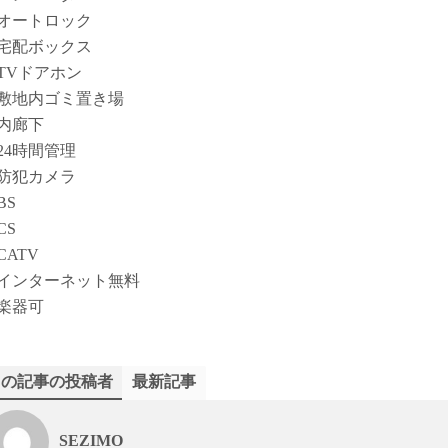
オートロック
宅配ボックス
TVドアホン
敷地内ゴミ置き場
内廊下
24時間管理
防犯カメラ
BS
CS
CATV
インターネット無料
楽器可
この記事の投稿者
最新記事
SEZIMO