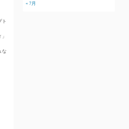
« 7月
プト
ィ」
ュな