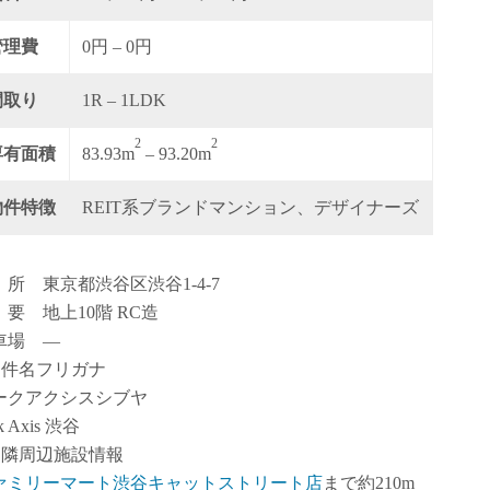
管理費
0円 – 0円
間取り
1R – 1LDK
2
2
専有面積
83.93m
– 93.20m
物件特徴
REIT系ブランドマンション、デザイナーズ
 所 東京都渋谷区渋谷1-4-7
 要 地上10階 RC造
車場 ―
物件名フリガナ
ークアクシスシブヤ
k Axis 渋谷
近隣周辺施設情報
ァミリーマート渋谷キャットストリート店
まで約210m