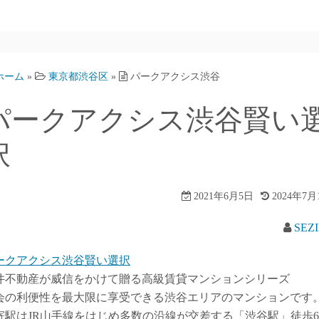
ホーム
»
東京都渋谷区
»
パークアクシス渋谷
パークアクシス渋谷賢い
択
2021年6月5日
2024年7月
SEZ
ークアクシス渋谷賢い選択
井不動産が威信をかけて贈る高級賃貸マンションシリーズ
会の利便性を最大限に享受できる渋谷エリアのマンションです
寄駅はJR山手線をはじめ多数の沿線が交差する「渋谷駅」徒歩6