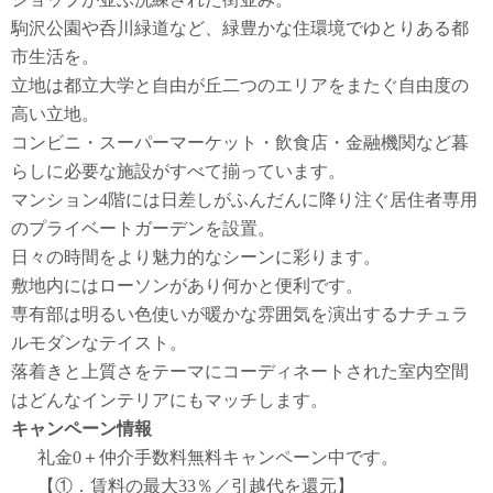
駒沢公園や呑川緑道など、緑豊かな住環境でゆとりある都
市生活を。
立地は都立大学と自由が丘二つのエリアをまたぐ自由度の
高い立地。
コンビニ・スーパーマーケット・飲食店・金融機関など暮
らしに必要な施設がすべて揃っています。
マンション4階には日差しがふんだんに降り注ぐ居住者専用
のプライベートガーデンを設置。
日々の時間をより魅力的なシーンに彩ります。
敷地内にはローソンがあり何かと便利です。
専有部は明るい色使いが暖かな雰囲気を演出するナチュラ
ルモダンなテイスト。
落着きと上質さをテーマにコーディネートされた室内空間
はどんなインテリアにもマッチします。
キャンペーン情報
礼金0
＋
仲介手数料無料
キャンペーン中です。
【①．賃料の最大33％／引越代を還元】