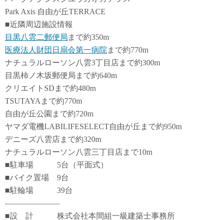
Park Axis 自由が丘TERRACE
■近隣周辺施設情報
目黒八雲二郵便局
まで約350m
医療法人財団日扇会第一病院
まで約770m
ナチュラルローソン八雲3丁目店まで約300m
目黒柿ノ木坂郵便局まで約640m
クリエイトSDまで約480m
TSUTAYAまで約770m
自由が丘公園まで約720m
ヤマダ電機LABILIFESELECT自由が丘まで約950m
デニーズ八雲店まで約320m
ナチュラルローソン八雲三丁目店まで10m
■駐車場 5台（平面式）
■バイク置場 9台
■駐輪場 39台
―――――――
■設 計 株式会社本間組一級建築士事務所