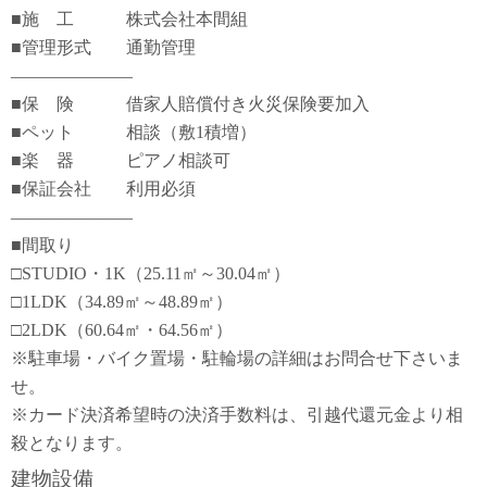
■施 工 株式会社本間組
■管理形式 通勤管理
―――――――
■保 険 借家人賠償付き火災保険要加入
■ペット 相談（敷1積増）
■楽 器 ピアノ相談可
■保証会社 利用必須
―――――――
■間取り
□STUDIO・1K（25.11㎡～30.04㎡）
□1LDK（34.89㎡～48.89㎡）
□2LDK（60.64㎡・64.56㎡）
※駐車場・バイク置場・駐輪場の詳細はお問合せ下さいま
せ。
※カード決済希望時の決済手数料は、引越代還元金より相
殺となります。
建物設備