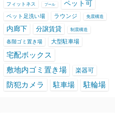
ペット可
フィットネス
プール
ラウンジ
ペット足洗い場
免震構造
内廊下
分譲賃貸
制震構造
大型駐車場
各階ゴミ置き場
宅配ボックス
敷地内ゴミ置き場
楽器可
防犯カメラ
駐輪場
駐車場