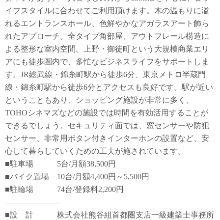
イフスタイルに合わせてご利用頂けます。木の温もりに溢
れるエントランスホール、色鮮やかなアガラスアート飾ら
れたアプローチ。全タイプ角部屋、アウトフレール構造に
よる整形な室内空間。上野・御徒町という大規模商業エリ
アにも徒歩圏内で、多忙なビジネスライフをサポートしま
す。JR総武線・錦糸町駅から徒歩6分、東京メトロ半蔵門
線・錦糸町駅から徒歩6分とアクセスも良好です。駅が近い
ということもあり、ショッピング施設が非常に多く、
TOHOシネマズなどの施設では時間を有効活用することが
できるでしょう。セキュリティ面では、窓センサーや防犯
センサー、非常用ボタン付きインターホンの設置など、安
心して暮らしていくための工夫が施されています。
■駐車場 5台/月額38,500円
■バイク置場 10台/月額4,400円～5,500円
■駐輪場 74台/登録料2,200円
―――――――
■設 計 株式会社熊谷組首都圏支店一級建築士事務所