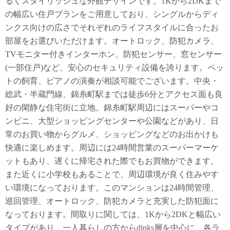
るくスタイリッシュな外観デザインです。1Kから2DKまで
の幅広い住戸プランをご用意しており、シングルからディ
ンクス向けの広さでそれぞれのライフスタイルに合ったお
部屋をお選びいただけます。オートロック、防犯カメラ、
TVモニター付きインターホン、防犯センサー、窓センサー
(一部住戸)など、安心のセキュリティ設備を誇ります。ペッ
トの飼育、ピアノの演奏が相談可能でございます。中央・
総武・半蔵門線、錦糸町駅までは徒歩6分とアクセス面も良
好の閑静な住宅街に立地。錦糸町駅周辺にはスーパーやコ
ンビニ、大型ショッピングセンターや公園などがあり、日
常のお買い物からグルメ、ショッピングなどのお出かけも
快適に楽しめます。周辺には24時間営業のスーパーマーケ
ットもあり、遅くに帰宅された際でもお買物ができます。
また近くに小学校もあることで、周辺環境が良く住みやす
い環境になっております。このマンションは24時間管理、
巡回管理、オートロック、防犯カメラと充実した防犯面に
なっております。間取りに関しては、1Kから2DKと幅広い
タイプがあり、一人暮らしの方からdinks層を中心に、各ラ