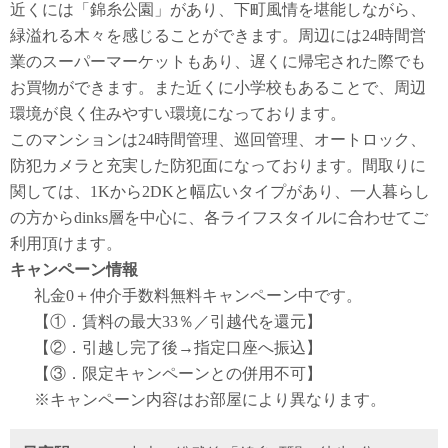
近くには「錦糸公園」があり、下町風情を堪能しながら、
緑溢れる木々を感じることができます。周辺には24時間営
業のスーパーマーケットもあり、遅くに帰宅された際でも
お買物ができます。また近くに小学校もあることで、周辺
環境が良く住みやすい環境になっております。
このマンションは24時間管理、巡回管理、オートロック、
防犯カメラと充実した防犯面になっております。間取りに
関しては、1Kから2DKと幅広いタイプがあり、一人暮らし
の方からdinks層を中心に、各ライフスタイルに合わせてご
利用頂けます。
キャンペーン情報
礼金0
＋
仲介手数料無料
キャンペーン中です。
【①．賃料の最大33％／引越代を還元】
【②．引越し完了後→指定口座へ振込】
【③．限定キャンペーンとの併用不可】
※キャンペーン内容はお部屋により異なります。