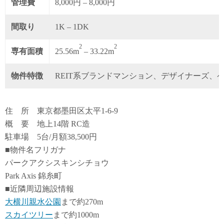
管理費
8,000円 – 8,000円
間取り
1K – 1DK
2
2
専有面積
25.56m
– 33.22m
物件特徴
REIT系ブランドマンション、デザイナーズ、
住 所 東京都墨田区太平1-6-9
概 要 地上14階 RC造
駐車場 5台/月額38,500円
■物件名フリガナ
パークアクシスキンシチョウ
Park Axis 錦糸町
■近隣周辺施設情報
大横川親水公園
まで約270m
スカイツリー
まで約1000m