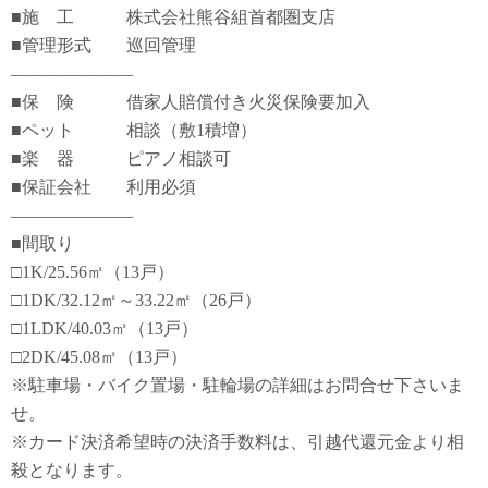
■施 工 株式会社熊谷組首都圏支店
■管理形式 巡回管理
―――――――
■保 険 借家人賠償付き火災保険要加入
■ペット 相談（敷1積増）
■楽 器 ピアノ相談可
■保証会社 利用必須
―――――――
■間取り
□1K/25.56㎡（13戸）
□1DK/32.12㎡～33.22㎡（26戸）
□1LDK/40.03㎡（13戸）
□2DK/45.08㎡（13戸）
※駐車場・バイク置場・駐輪場の詳細はお問合せ下さいま
せ。
※カード決済希望時の決済手数料は、引越代還元金より相
殺となります。