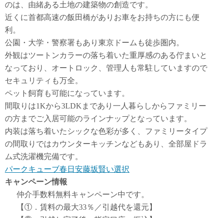
のは、由緒ある土地の建築物の創造です。
近くに首都高速の飯田橋がありお車をお持ちの方にも便
利。
公園・大学・警察署もあり東京ドームも徒歩圏内。
外観はツートンカラーの落ち着いた重厚感のある佇まいと
なっており、オートロック、管理人も常駐していますので
セキュリティも万全。
ペット飼育も可能になっています。
間取りは1Kから3LDKまであり一人暮らしからファミリー
の方までご入居可能のラインナップとなっています。
内装は落ち着いたシックな色彩が多く、ファミリータイプ
の間取りではカウンターキッチンなどもあり、全部屋ドラ
ム式洗濯機完備です。
パークキューブ春日安藤坂賢い選択
キャンペーン情報
仲介手数料無料
キャンペーン中です。
【①．賃料の最大33％／引越代を還元】