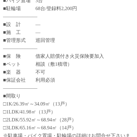
■バイク置場 3台
■駐輪場 68台/登録料2,200円
―――――――
■設 計 ―
■施 工 ―
■管理形式 巡回管理
―――――――
■保 険 借家人賠償付き火災保険要加入
■ペット 相談（敷1積増）
■楽 器 不可
■保証会社 利用必須
―――――――
■間取り
□1K/26.39㎡～34.09㎡（13戸）
□1LDK/41.98㎡（13戸）
□2LDK/55.92㎡～68.94㎡（28戸）
□3LDK/65.16㎡～68.94㎡（14戸）
※駐車場・バイク置場・駐輪場の詳細はお問合せ下さいま