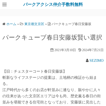
パークアクシス仲介手数料無料
ホーム
»
東京都文京区
»
パークキューブ春日安藤坂
パークキューブ春日安藤坂賢い選択
2021年3月10日
2024年7月21日
SEZIMO
【旧：チェスターコート春日安藤坂】
斬新なライフステージの提案は、土地柄の検証から始ま
る。
江戸時代から多くのお店が軒並みに連なり、賑やかに人々
の往来があった文京区エリアは今も尚、歴史薫る春日の街
並みを堪能できる住宅街となっており、安藤坂に見出した