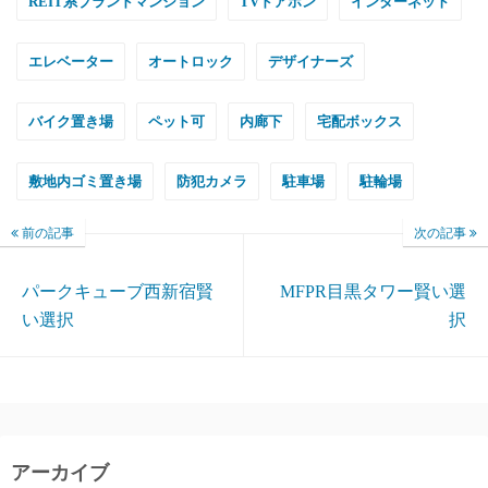
REIT系ブランドマンション
TVドアホン
インターネット
エレベーター
オートロック
デザイナーズ
バイク置き場
ペット可
内廊下
宅配ボックス
敷地内ゴミ置き場
防犯カメラ
駐車場
駐輪場
前の記事
次の記事
パークキューブ西新宿賢
MFPR目黒タワー賢い選
い選択
択
アーカイブ