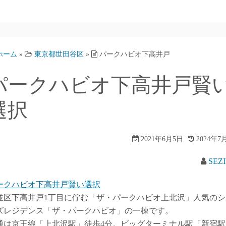
ホーム
»
東京都世田谷区
»
パークハビオ下高井戸
パークハビオ下高井戸賢
選択
2021年6月5日
2024年7
SEZ
ークハビオ下高井戸賢い選択
並区下高井戸1丁目に佇む「ザ・パークハビオ上北沢」人気のシ
ズレジデンス「ザ・パークハビオ」の一棟です。
通は京王線「上北沢駅」徒歩4分。ビッグターミナル駅「新宿駅