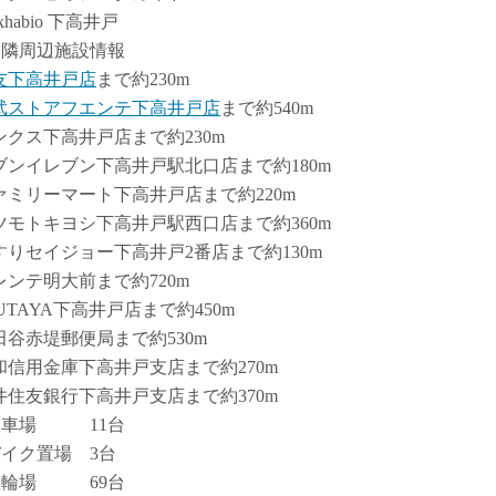
rkhabio 下高井戸
近隣周辺施設情報
友下高井戸店
まで約230m
武ストアフエンテ下高井戸店
まで約540m
ンクス下高井戸店まで約230m
ブンイレブン下高井戸駅北口店まで約180m
ァミリーマート下高井戸店まで約220m
ツモトキヨシ下高井戸駅西口店まで約360m
すりセイジョー下高井戸2番店まで約130m
レンテ明大前まで約720m
UTAYA下高井戸店まで約450m
田谷赤堤郵便局まで約530m
和信用金庫下高井戸支店まで約270m
井住友銀行下高井戸支店まで約370m
駐車場 11台
バイク置場 3台
駐輪場 69台