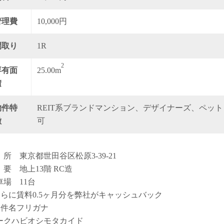
管理費
10,000円
間取り
1R
2
専有面
25.00m
積
物件特
REIT系ブランドマンション、デザイナーズ、ペット
徴
可
 所 東京都世田谷区松原3-39-21
 要 地上13階 RC造
車場 11台
さらに賃料0.5ヶ月分を弊社がキャッシュバック
物件名フリガナ
ークハビオシモタカイド