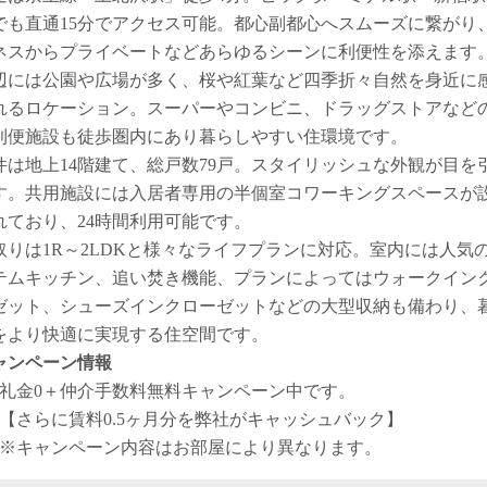
でも直通15分でアクセス可能。都心副都心へスムーズに繋がり
ネスからプライベートなどあらゆるシーンに利便性を添えます
辺には公園や広場が多く、桜や紅葉など四季折々自然を身近に
れるロケーション。スーパーやコンビニ、ドラッグストアなど
利便施設も徒歩圏内にあり暮らしやすい住環境です。
件は地上14階建て、総戸数79戸。スタイリッシュな外観が目を
す。共用施設には入居者専用の半個室コワーキングスペースが
れており、24時間利用可能です。
取りは1R～2LDKと様々なライフプランに対応。室内には人気
テムキッチン、追い焚き機能、プランによってはウォークイン
ゼット、シューズインクローゼットなどの大型収納も備わり、
をより快適に実現する住空間です。
ャンペーン情報
礼金0
＋
仲介手数料無料
キャンペーン中です。
【さらに賃料0.5ヶ月分を弊社がキャッシュバック】
※キャンペーン内容はお部屋により異なります。