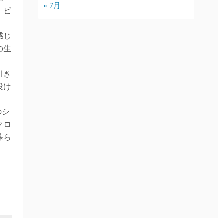
« 7月
、ビ
。
感じ
の生
引き
設け
のシ
クロ
暮ら