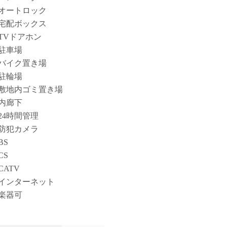
オートロック
宅配ボックス
TVドアホン
駐車場
バイク置き場
駐輪場
敷地内ゴミ置き場
内廊下
24時間管理
防犯カメラ
BS
CS
CATV
インターネット
楽器可