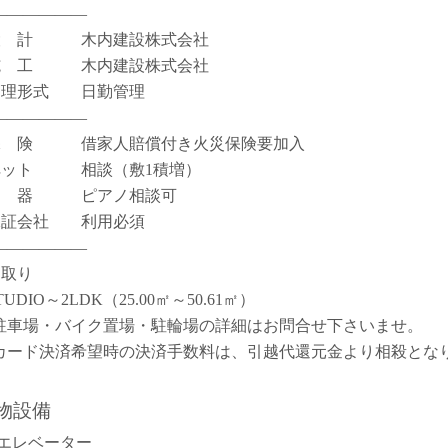
――――――
設 計 木内建設株式会社
施 工 木内建設株式会社
管理形式 日勤管理
――――――
保 険 借家人賠償付き火災保険要加入
ペット 相談（敷1積増）
楽 器 ピアノ相談可
保証会社 利用必須
――――――
間取り
TUDIO～2LDK（25.00㎡～50.61㎡）
駐車場・バイク置場・駐輪場の詳細はお問合せ下さいませ。
カード決済希望時の決済手数料は、引越代還元金より相殺とな
。
物設備
エレベーター